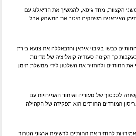
שני הקצוות, מחד גיסא, להמשיך את הדיאלוג עם
 בתימן,האיראנים משחקים היטב את המשחק אבל
בתימן פרצה במרץ 2015 לאחר שהחות'ים כבשו בגיבוי איראן וחזבאללה את צנעא בירת
עקבות כך הקימה סעודיה קואליציה של מדינות
את החות'ים ולהחזיר את השלטון לידי ממשלת תימן
ים, ישראל איננה קשורה לסכסוך של סעודיה ואיחוד האמירויות עם
,ריסון המורדים החות'ים הוא תפקידה של הקהילה
אמירויות להחזיר את החות'ים לרשימת ארגוני הטרור