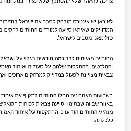
צריכה להיזהר שלא להסתבך שלא לצורך במלחמה בת
לאיראן יש אינטרס מובהק לסבך את ישראל בחזיתות 
המדוייקים שאיראן סייעה למורדים החות'ים להקים
סולימאני מסביב לישראל.
החות'ים מאיימים כבר כמה חודשים בגלוי על ישראל 
והמל"טים, ההתקפות שלהם על סעודיה ואיחוד האמירו
צבאית מצויינת לפעול במדוייק למרחקים ארוכים ואף
בשבועות האחרונים החלו החות'ים לתקוף את איחוד
באזור שבווה שבתימן וסייעה צבאית לכוחות הקואלי
מנהיגי החות'ים הודיעו כי ההתקפות על איחוד האמירו
כלכלתה.