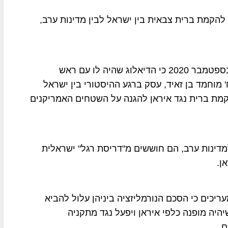
הקמת ברית צבאית בין ישראל לבין מדינות ערב,
שר החוץ האמריקני לשעבר מייק פומפיאו אמר ב-6 בספטמבר 2020 כי הדיאלוג שהיה לו עם ראש
 מוחמד בן זאיד, עסק ברגע ההיסטורי בין ישראל
קמת ברית נגד איראן להגנה על השטחים האמריקנים
מדינות ערב, הם חוששים מ"דריסת רגל" ישראלית
ן.
יכים כי הסכם הנורמליזציה ביניהן עלול להביא
היה מופנה כלפי איראן ויפעל נגד מתקניה
ם.