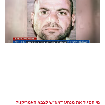
מי הסגיר את מנהיג דאע"ש לצבא האמריקני?