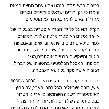
בכירים ברש"פ דחו בזמנו את טענות תנועת חמאס
ואמרו כי רק יהודים ישראלים ותיירים נוצרים
מחו"ל רשאים להמר בקזינו ולא מוסלמים.
הקזינו תופעל על ידי חברה אוסטרית בבעלותו של
איש העסקים האוסטרי מרטין שלאף, המקורב
לפוליטיקאים רבים בישראל וברש"פ, ובאמצעות
חברת "קזינו אוסטריה" השייכת לבנקים,חברות
ביטוח ומשקיעים פרטיים אוסטרים,מנגנון
הביטחון המסכל הפלסטיני בראשותו של ג'בריל
רג'וב הוא שהופקד על נושא האבטחה.
מספר המבקרים ביום בקזינו נע בין 3000 ל-6000
איש, רובם ישראלים מכל רחבי הארץ, עם פרוץ
האינתיפאדה השניה השתמשו בו ארגוני הטרור
כבסיס תקיפה של התנחלות "ורד יריחו", צה"ל
פגע בו בתגובה באש טנקים וגרם לו נזקים כבדים.