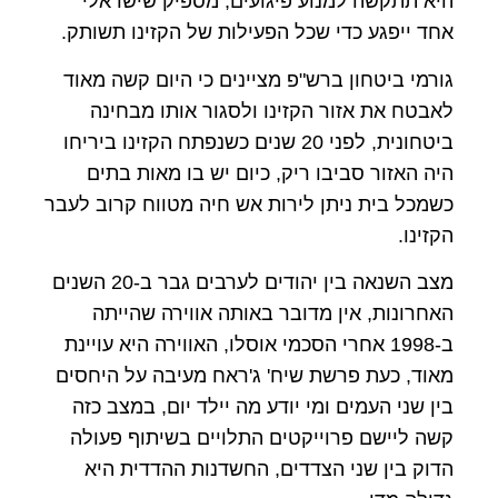
היא תתקשה למנוע פיגועים, מספיק שישראלי
אחד ייפגע כדי שכל הפעילות של הקזינו תשותק.
גורמי ביטחון ברש"פ מציינים כי היום קשה מאוד
לאבטח את אזור הקזינו ולסגור אותו מבחינה
ביטחונית, לפני 20 שנים כשנפתח הקזינו ביריחו
היה האזור סביבו ריק, כיום יש בו מאות בתים
כשמכל בית ניתן לירות אש חיה מטווח קרוב לעבר
הקזינו.
מצב השנאה בין יהודים לערבים גבר ב-20 השנים
האחרונות, אין מדובר באותה אווירה שהייתה
ב-1998 אחרי הסכמי אוסלו, האווירה היא עויינת
מאוד, כעת פרשת שיח' ג'ראח מעיבה על היחסים
בין שני העמים ומי יודע מה יילד יום, במצב כזה
קשה ליישם פרוייקטים התלויים בשיתוף פעולה
הדוק בין שני הצדדים, החשדנות ההדדית היא