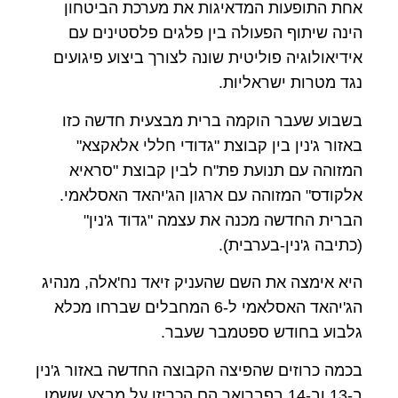
אחת התופעות המדאיגות את מערכת הביטחון
הינה שיתוף הפעולה בין פלגים פלסטינים עם
אידיאולוגיה פוליטית שונה לצורך ביצוע פיגועים
נגד מטרות ישראליות.
בשבוע שעבר הוקמה ברית מבצעית חדשה כזו
באזור ג'נין בין קבוצת "גדודי חללי אלאקצא"
המזוהה עם תנועת פת"ח לבין קבוצת "סראיא
אלקודס" המזוהה עם ארגון הג'יהאד האסלאמי.
הברית החדשה מכנה את עצמה "גדוד ג'נין"
(כתיבה ג'נין-בערבית).
היא אימצה את השם שהעניק זיאד נח'אלה, מנהיג
הג'יהאד האסלאמי ל-6 המחבלים שברחו מכלא
גלבוע בחודש ספטמבר שעבר.
בכמה כרוזים שהפיצה הקבוצה החדשה באזור ג'נין
ב-13 וב-14 בפברואר הם הכריזו על מבצע ששמו