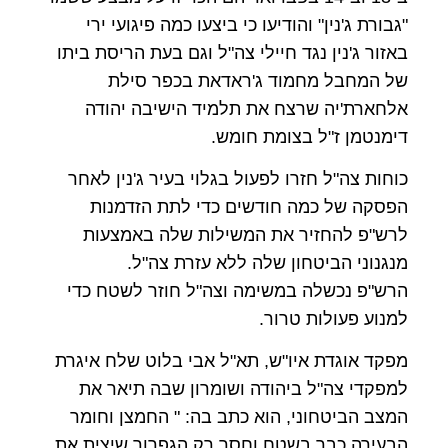
"גבורת ג'נין" והודיעו כי ביצעו כמה פיגועי ירי
באזור ג'נין נגד חיילי צה"ל וגם בעת הריסת ביתו
של המחבל מחמוד ג'ראדאת בכפר סילת
אלחארת'יה שרצח את תלמיד הישיבה יהודה
דימנטמן ז"ל בצומת חומש.
כוחות צה"ל חזרו לפעול בגלוי בעיר ג'נין לאחר
הפסקה של כמה חודשים כדי לתת הזדמנות
לרש"פ להחזיר את המשילות שלה באמצעות
מנגנוני הביטחון שלה ללא עזרת צה"ל.
הרש"פ נכשלה במשימה וצה"ל חוזר לשטח כדי
למנוע פעולות טרור.
מפקד אוגדת איו"ש, תא"ל אבי בלוט שלח איגרת
למפקדי צה"ל ביהודה ושומרון שבה תיאר את
המצב הביטחוני, הוא כתב בה: " החמצן וחומר
הבעירה כבר בשטח וחסר רק הגפרור שיצית את