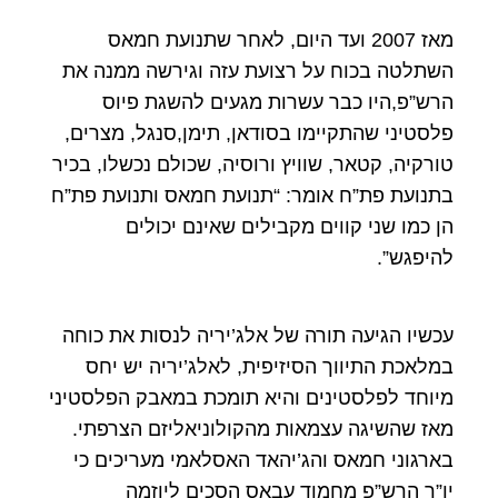
מאז 2007 ועד היום, לאחר שתנועת חמאס
השתלטה בכוח על רצועת עזה וגירשה ממנה את
הרש”פ,היו כבר עשרות מגעים להשגת פיוס
פלסטיני שהתקיימו בסודאן, תימן,סנגל, מצרים,
טורקיה, קטאר, שוויץ ורוסיה, שכולם נכשלו, בכיר
בתנועת פת”ח אומר: “תנועת חמאס ותנועת פת”ח
הן כמו שני קווים מקבילים שאינם יכולים
להיפגש”.
עכשיו הגיעה תורה של אלג’יריה לנסות את כוחה
במלאכת התיווך הסיזיפית, לאלג’יריה יש יחס
מיוחד לפלסטינים והיא תומכת במאבק הפלסטיני
מאז שהשיגה עצמאות מהקולוניאליזם הצרפתי.
בארגוני חמאס והג’יהאד האסלאמי מעריכים כי
יו”ר הרש”פ מחמוד עבאס הסכים ליוזמה