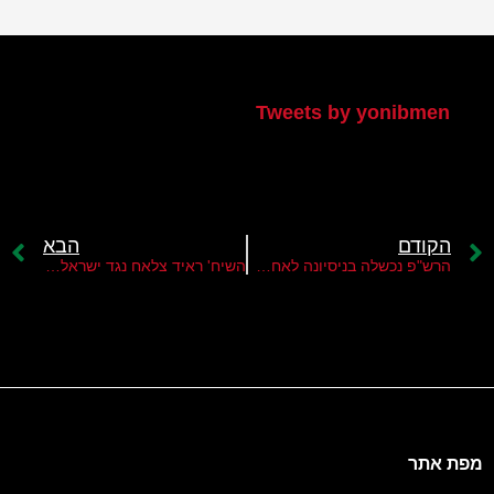
הטוויטר שלי
Tweets by yonibmen
הקודם
הבא
הרש"פ נכשלה בניסיונה לאחד את הפלגים סביב רעיון ה"התנגדות העממית"
השיח' ראיד צלאח נגד ישראל ורע"מ
מפת אתר