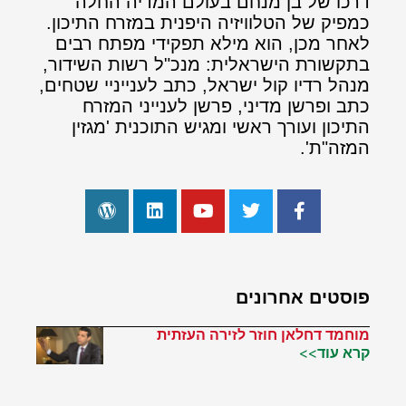
דרכו של בן מנחם בעולם המדיה החלה
כמפיק של הטלוויזיה היפנית במזרח התיכון.
לאחר מכן, הוא מילא תפקידי מפתח רבים
בתקשורת הישראלית: מנכ"ל רשות השידור,
מנהל רדיו קול ישראל, כתב לענייניי שטחים,
כתב ופרשן מדיני, פרשן לענייני המזרח
התיכון ועורך ראשי ומגיש התוכנית 'מגזין
המזה"ת'.
פוסטים אחרונים
מוחמד דחלאן חוזר לזירה העזתית
קרא עוד>>