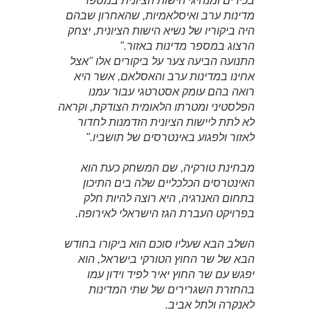
בכירים ומנהיגי הישות הציונית במספר
מדינות ערב ואיסלאמיות, שהאחרון שבהם
היה ביקוריו של נשיא הישות הציונית, יצחק
הרצוג במספר מדינות באזור."
התנועה הביעה צער על ביקורים אלו "אצל
אחינו במדינות ערב והאסלאם, אשר היא
רואה בהם עומק אסטרטגי עבור עמנו
הפלסטיני ומטרתו הלאומית הצודקת, וקראה
לא לתת ליישות הציונית הזדמנות לחדור
לאזור ולפגוע באינטרסים של תושביו."
מבחינת טורקיה, שם המשחק כעת הוא
האינטרסים הכלכליים שלה בים התיכון
בתחום האנרגיה, היא רוצה להיות חלק
בפרויקט העברת הגז הישראלי לאירופה.
השלב הבא שעליו סוכם הוא ביקורו בחודש
הבא של שר החוץ הטורקי בישראל, הוא
יפגש עם שר החוץ יאיר לפיד וידון עמו
בהחזרת השגרירים של שתי המדינות
לאנקרה ולתל אביב.