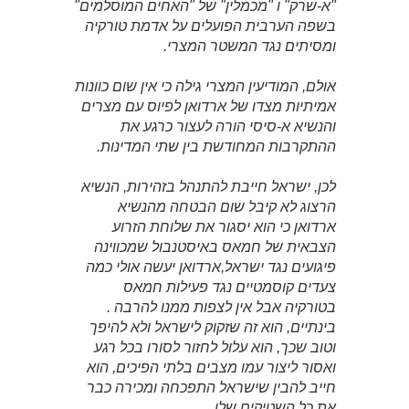
"א-שרק" ו "מכמלין" של "האחים המוסלמים"
בשפה הערבית הפועלים על אדמת טורקיה
ומסיתים נגד המשטר המצרי.
אולם, המודיעין המצרי גילה כי אין שום כוונות
אמיתיות מצדו של ארדואן לפיוס עם מצרים
והנשיא א-סיסי הורה לעצור כרגע את
ההתקרבות המחודשת בין שתי המדינות.
לכן, ישראל חייבת להתנהל בזהירות, הנשיא
הרצוג לא קיבל שום הבטחה מהנשיא
ארדואן כי הוא יסגור את שלוחת הזרוע
הצבאית של חמאס באיסטנבול שמכווינה
פיגועים נגד ישראל,ארדואן יעשה אולי כמה
צעדים קוסמטיים נגד פעילות חמאס
בטורקיה אבל אין לצפות ממנו להרבה .
בינתיים, הוא זה שזקוק לישראל ולא להיפך
וטוב שכך, הוא עלול לחזור לסורו בכל רגע
ואסור ליצור עמו מצבים בלתי הפיכים, הוא
חייב להבין שישראל התפכחה ומכירה כבר
את כל השטיקים שלו.