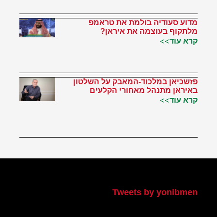
מדוע סעודיה בולמת את טראמפ
מלתקוף בעוצמה את איראן?
קרא עוד>>
פזשכיאן במלכוד-המאבק על השלטון
באיראן מתנהל מאחורי הקלעים
קרא עוד>>
הטוויטר שלי
Tweets by yonibmen