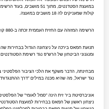
קולות שמעניקים לה 18 מושבים במועצה.
הרשימה המזוהה עם החזית העממית זכתה ב-880 קולות שמעניקים לה 5 מושבים.
תנועת חמאס בירכה על ניצחונה הגדול בבחירות שהו
ומנגנוני הביטחון של הרש"פ נגד רשימת הסטודנטים 
מבחינתה, הדבר משקף את הלכי הציבור הפלסטיני בג
נגד ישראל, מה שהיא מכנה במילים "דרך ההתנגדות".
אוניברסיטת ביר זית הינה "סמל לאומי" של הפלסטינ
ניצחון ראשון של חמאס בבחירות למועצת הסטודנטים
הניצחון של תנועת חמאס בבחירות לפרלמנט הפלסטיני ב-