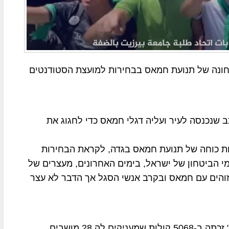
צחונה של תנועת חמאס בבחירות למועצת הסטודנטים
ב שנכנסה לעיר ועליה דגלי חמאס כדי לחגוג את
ת כוחה של תנועת חמאס בגדה, לקראת הבחירות
מי הביטחון של ישראל, בימים האחרונים, מעצרים של
והים עם חמאס ובקרב אנשי הסגל אך הדבר לא עצר
הרשימה של חמאס המכונה "אל-וופאא' אלאסלאמיה" זכתה ב-5068 קולות שמעניקים לה 28 מושבים