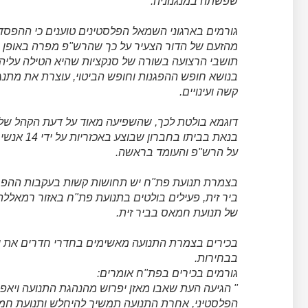
שפשתה במנגנוניה.
גורמים בארגוני השמאל הפלסטינים טוענים כי ההפסד
מהזעם של הדור הצעיר על כך שהרש"פ מפרה באופן ב
תושבי הרצועה בשורה של סנקציות שהיא הטילה עליהם
בנושא חופש ההפגנות וחופש הביטוי, עוצרת את מתנג
קשה ועינויים.
דוגמא בולטת לכך, שהשפיעה מאוד על דעת הקהל של הד
בנאת בביתו
על הרש"פ והעומד בראשה.
בצמרת תנועת פת"ח יש תחושות קשות בעקבות ההפס
ביר זית, פעילים בולטים בתנועת פת"ח באזור רמאלל
של תנועת חמאס בביר זית.
בכירים בצמרת התנועה מאשימים בחדרי חדרים את י
בבחירות.
גורמים בכירים בפת"ח אומרים:
" הגיעה העת שאבו מאזן יפרוש מהנהגת התנועה ויא
הפלסטיני, אחרת התנועה תמשיך להיחלש ותנועת ח