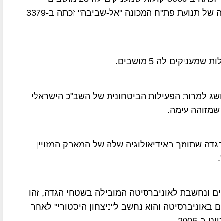
במועצת הסטדנטים, מתוך 51 מושבים, בעוד הרשימה של תנועת פת"ח המכונה "אל-שביבה" זכתה ב-3379
שג למרות הפעילות הביטחונית של השב"כ הישראלי
שמזוהה עימה.
דה שתומך באידיאולוגיה שלה של המאבק המזויין
ים ונחשבת לאוניברסיטה המובילה בשטחי הגדה, זהו
 באוניברסיטה והוא נחשב ל"ניצחון היסטורי" לאחר
2006.