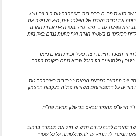
 של תנועת פת"ח בבחירות באוניברסיטת ביר זית נובע
וטה את זכויות האדם של הפלסטינים, היא הענישה את
, היא פוגעת גם בדמוקרטיה ומפרה את זכויות האדם
דיה הפוליטיים בשטחי הגדה ואף נוקטת נגדם באלימות
ור הצעיר, הייתה רצח פעיל זכויות האדם ניזאר
 בחברון שבוצע באכזריות על ידי 14 אנשי ביטחון פלסטינים רק בגלל שהוא מתח ביקורת נוקבת
ד של התנועה לתנועת חמאס בבחירות באוניברסיטת
ה הודיעו על התפטרותם משורות פת"ח בעקבות הניצחון
ו"ר הרש"פ מחמוד עבאס בכישלון תנועת פת"ח
פשר להזרים להנהגה דם חדש שיחזק את מעמדה ברחוב
מאס תמשיך להתחזק עד להשתלטותה על כל שטחי