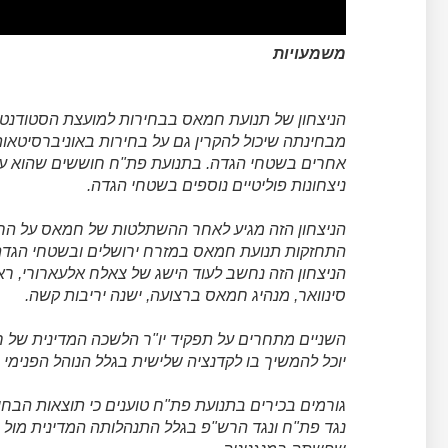
משמעויות
הניצחון של תנועת חמאס בבחירות למועצת הסטודנטים
מבחינתה שיכול להקרין גם על בחירות באוניברסיטאו
אחרים בשטחי הגדה. בתנועת פת"ח חוששים שהוא עלו
ניצחונות פוליטיים נוספים בשטחי הגדה.
הניצחון הזה מגיע לאחר ההשתלטות של חמאס על הר
התחזקות תנועת חמאס במזרח ירושלים ובשטחי הגדה 
הניצחון הזה נחשב לעוד הישג של צאלח אלעארורי, רא
סינוואר, מנהיג חמאס ברצועה, ישנה יריבות קשה.
השניים מתחרים על תפקיד יו"ר הלשכה המדינית של ח
יוכל להמשיך בו לקדנציה שלישית בגלל הנוהל הפנימ
גורמים בכירים בתנועת פת"ח טוענים כי תוצאות הבח
נגד פת"ח ונגד הרש"פ בגלל התנהלותה המדינית מול י