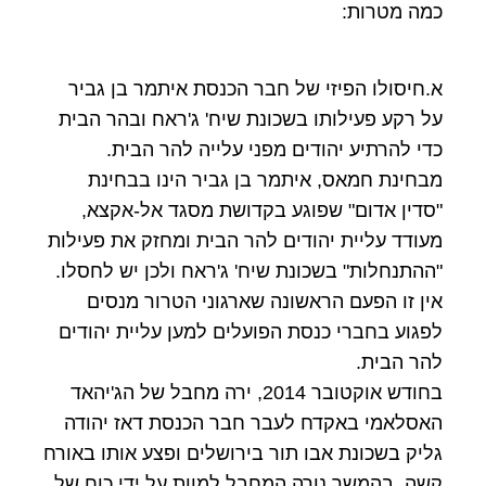
כמה מטרות:
א.חיסולו הפיזי של חבר הכנסת איתמר בן גביר
על רקע פעילותו בשכונת שיח' ג'ראח ובהר הבית
כדי להרתיע יהודים מפני עלייה להר הבית.
מבחינת חמאס, איתמר בן גביר הינו בבחינת
"סדין אדום" שפוגע בקדושת מסגד אל-אקצא,
מעודד עליית יהודים להר הבית ומחזק את פעילות
"ההתנחלות" בשכונת שיח' ג'ראח ולכן יש לחסלו.
אין זו הפעם הראשונה שארגוני הטרור מנסים
לפגוע בחברי כנסת הפועלים למען עליית יהודים
להר הבית.
בחודש אוקטובר 2014, ירה מחבל של הג'יהאד
האסלאמי באקדח לעבר חבר הכנסת דאז יהודה
גליק בשכונת אבו תור בירושלים ופצע אותו באורח
קשה, בהמשך נורה המחבל למוות על ידי כוח של