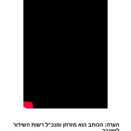
הערה: הכותב הוא מזרחן ומנכ"ל רשות השידור
לשעבר