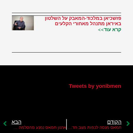
פזשכיאן במלכוד-המאבק על השלטון
באיראן מתנהל מאחורי הקלעים
קרא עוד>>
הטוויטר שלי
Tweets by yonibmen
הקודם
הבא
חמאס מנסה לכפות מצב חדש בירושלים ובהר הבית
ארגון חמאס נמנע מהסלמה ב"יום ירושלים"