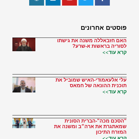
פוסטים אחרונים
האם חזבאללה משנה את גישתו
לסוריה בראשות א-שרע?
קרא עוד>>
עלי אלעאמודי-האיש שמוביל את
תוכנית ההונאה של חמאס
קרא עוד>>
"הסכם מכה"-הברית הסונית
שמאתגרת את ארה״ב ומשנה את
המזרח התיכון
קרא עוד>>