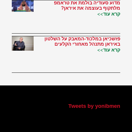
מדוע סעודיה בולמת את טראמפ
מלתקוף בעוצמה את איראן?
קרא עוד>>
פזשכיאן במלכוד-המאבק על השלטון
באיראן מתנהל מאחורי הקלעים
קרא עוד>>
הטוויטר שלי
Tweets by yonibmen