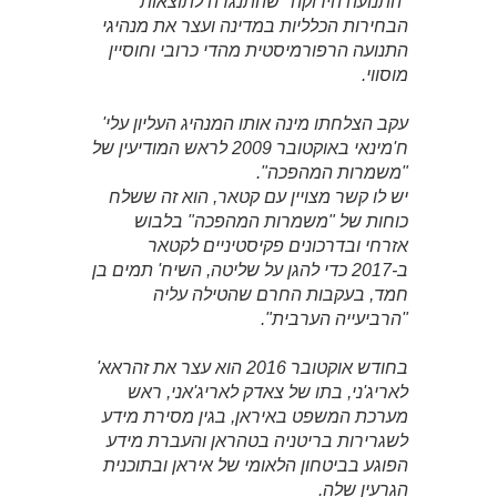
"התנועה הירוקה" שהתנגדה לתוצאות
הבחירות הכלליות במדינה ועצר את מנהיגי
התנועה הרפורמיסטית מהדי כרובי וחוסיין
מוסווי.
עקב הצלחתו מינה אותו המנהיג העליון עלי'
ח'מינאי באוקטובר 2009 לראש המודיעין של
"משמרות המהפכה".
יש לו קשר מצויין עם קטאר, הוא זה ששלח
כוחות של "משמרות המהפכה" בלבוש
אזרחי ובדרכונים פקיסטיניים לקטאר
ב-2017 כדי להגן על שליטה, השיח' תמים בן
חמד, בעקבות החרם שהטילה עליה
"הרביעייה הערבית".
בחודש אוקטובר 2016 הוא עצר את זהראא'
לאריג'ני, בתו של צאדק לאריג'אני, ראש
מערכת המשפט באיראן, בגין מסירת מידע
לשגרירות בריטניה בטהראן והעברת מידע
הפוגע בביטחון הלאומי של איראן ובתוכנית
הגרעין שלה.