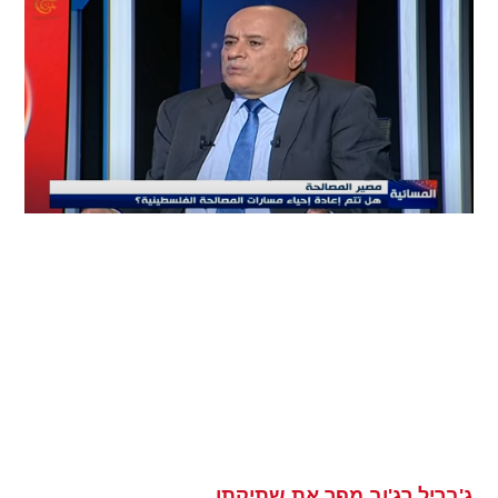
ג'בריל רג'וב מפר את שתיקתו