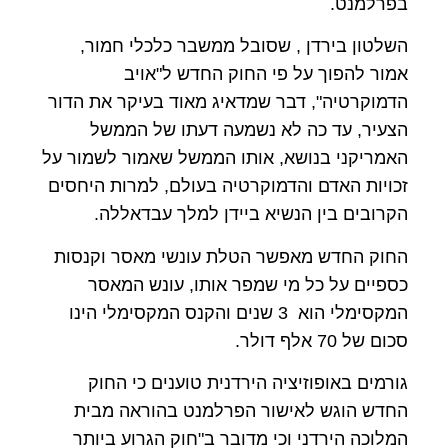
בפרלמנט
.
השלטון
בירדן
,
שסובל
ממשבר
כלכלי
חמור
,
אמור
להפוך
על
פי
החוק
החדש
ל"אויב
הדמוקרטיה
",
דבר
שמדאיג
מאוד
בעיקר
את
הדור
הצעיר
,
עד
כה
לא
נשמעה
דעתו
של
הממשל
האמריקני
בנושא
,
אותו
הממשל
שאמור
לשמור
על
זכויות
האדם
והדמוקרטיה
בעולם
,
למרות
היחסים
הקרובים
בין
הנשיא
ביידן
למלך
עבדאללה
.
החוק החדש מאפשר הטלת עונשי מאסר וקנסות
כספיים על כל מי שמפר אותו, עונש המאסר
המקסימלי הוא 3 שנים והקנס המקסימלי הינו
סכום של 70 אלף דולר
.
גורמים באופוזיציה הירדנית טוענים כי החוק
החדש הוגש לאישור הפרלמנט בהוראה מבית
המלוכה הירדני וכי מדובר ב"חוק הגרוע ביותר