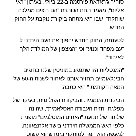
סוהיר ג'ראדאת פירסמה ב-22 ביולי, בעיתון "ראי
אליום", מאמר תחת הכותרת "הם רוצים ממלכה
שותקת" שבו היא מתחה ביקורת נוקבת על החוק
החדש.
לטענתה, החוק החדש יהפוך את העם הירדני ל
"עם מפחד וכנוע" וכי "המצפון של המולדת הלך
לאיבוד".
"המנטליות הזו שתפגע במוניטין שלנו בחוגים
הבינלאומיים תחזיר אותנו לאחור לשנות ה-50 של
המאה הקודמת " היא כתבה.
הביקורת העממית והביקורת הפוליטית, בעיקר של
מפלגת "חזית העבודה האסלאמית", שהינה
שלוחה של תנועת "האחים המוסלמים" מופנית
כלפי ראש הממשלה הירדני בישר אלחצאוונה,
למעשה הוא הפך למותקף בזמן שהוא פשוט