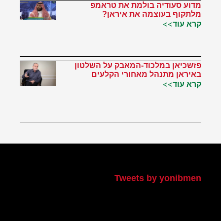
מדוע סעודיה בולמת את טראמפ
מלתקוף בעוצמה את איראן?
קרא עוד>>
פזשכיאן במלכוד-המאבק על השלטון
באיראן מתנהל מאחורי הקלעים
קרא עוד>>
הטוויטר שלי
Tweets by yonibmen