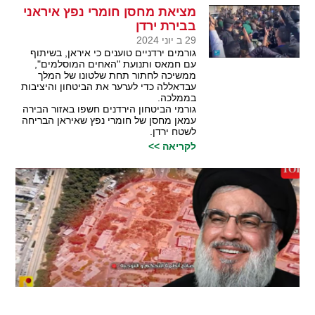
מציאת מחסן חומרי נפץ איראני
בבירת ירדן
29 ב יוני 2024
גורמים ירדניים טוענים כי איראן, בשיתוף
עם חמאס ותנועת "האחים המוסלמים",
ממשיכה לחתור תחת שלטונו של המלך
עבדאללה כדי לערער את הביטחון והיציבות
בממלכה.
גורמי הביטחון הירדנים חשפו באזור הבירה
עמאן מחסן של חומרי נפץ שאיראן הבריחה
לשטח ירדן.
לקריאה >>