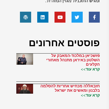
ומגיש התוכנית 'מגזין המזה"ת'.
פוסטים אחרונים
פזשכיאן במלכוד-המאבק על
השלטון באיראן מתנהל מאחורי
הקלעים
קרא עוד>>
חזבאללה מכחיש אחריות להסלמה
בלבנון ומאשים את ישראל
קרא עוד>>