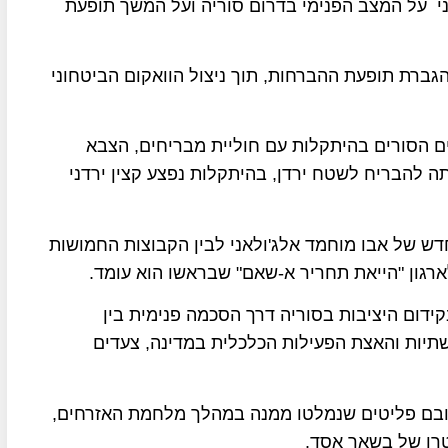
ני על המצב הפנימי בדרום סוריה ועל המשך תופעת
גברת תופעת ההברחות, תוך ניצול הוואקום הביטחוני
 הסורים בהיתקלות עם חוליית מבריחים, הצבא
ה להבריח לשטח ירדן, בהיתקלות נפצע קצין ירדני
דש של אבו מוחמד אלג'ולאני לבין הקבוצות החמושות
ארגון "הייאת תחריר א-שאם" שבראשו הוא עומד.
קידום היציבות בסוריה דרך הסכמה פנימית בין
יות והאצת הפעילות הכלכלית במדינה, צעדים
ת בשטחה 1.3 מיליון סורים, רובם פליטים שנמלטו ממנה במהלך מלחמת האזרחים,