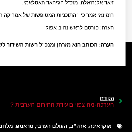
זיאד אלנח'אלה, מזכ"ל הג'יהאד האסלאמי.
ח'מינאי אמר כי " התוכניות המטופשות של אמריקה ה
הערה: פורסם לראשונה ב"אפוק"
הערה: הכותב הוא מזרחן ומנכ"ל רשות השידור ל
הקודם
הערכה-מה צפוי בועידת החירום הערבית ?
אוקראינה
,
ארה"ב
,
העולם הערבי
,
טראמפ
,
מלחמ