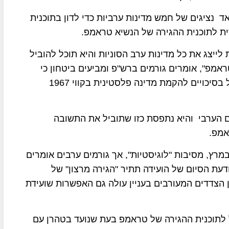
 נציגים של חמש מדינות ערביות כדי לדון בתוכנית
ית לתוכנית ההגירה של הנשיא טראמפ.
ייצג את כל מדינות ערב הסוניות והיא תוכל להוביל
אמפ", אומרים גורמים ברש"פ ומביעים ביטחון כי
סעודיה לא תתמוך בשום פיתרון ברצועת עזה שמחבל בסיכויים להקמת מדינה פלסטינית בקווי 1967
ם הערבי והיא נתפסת כזו שתוביל את התשובה
אמפ.
ידת החירום הערבית נדחתה מה-27 בפברואר ל-4 במרץ, מסיבות "לוגיסטיות", אך גורמים ערבים אומרים
עת הסיום של הועידה תתיר "הגירה מרצון" של
 הצדדים המעורבים בעניין עולה גם האפשרות שועידת
ל לתוכנית ההגירה של טראמפ בעת שנועד בטהרן עם