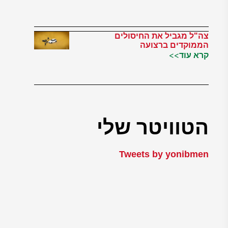
צה"ל מגביל את החיסולים
הממוקדים ברצועה
קרא עוד>>
הטוויטר שלי
Tweets by yonibmen