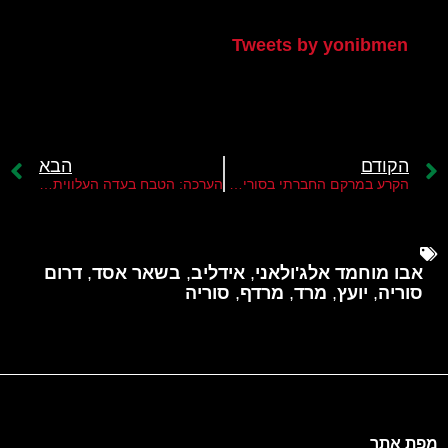
הטוויטר שלי
Tweets by yonibmen
הקודם
הבא
הקרע במרקם החברתי בסוריה מעמיק ומתרחב
הערכה: הטבח בעדה העלווית בסוריה יעכב את הסרת הסנקציות הכלכליות
אבו מוחמד אלג'ולאני
,
אידליב
,
בשאר אסד
,
דרום
סוריה
,
יועץ
,
מרד
,
מרדף
,
סוריה
מפת אתר