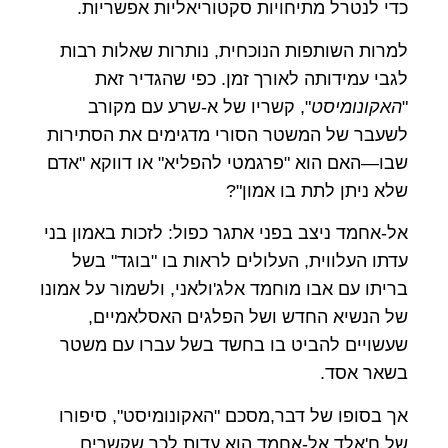
כדי לנטרל מתיחויות סקטוריאליות אפשריות.
למרות השותפות הנוכחית, נותרות שאלות רבות
לגבי עמידותה לאורך זמן. כפי שהגדיר זאת
"
האקונומיסט
", קשריו של א-שרע עם מקורב
לשעבר של המשטר הסורי מדגימים את הסתירות
שבו—האם הוא "פרגמטי להפליא" או דווקא "אדם
שלא ניתן לתת בו אמון"?
אל-אחמד ניצב בפני אתגר כפול: לזכות באמון בני
עדתו העלווית, העלולים לראות בו "בוגד" בשל
בריתו עם אבו מוחמד אלג'ולאני, ולשמור על אמונו
של הנשיא החדש ושל הפלגים האסלאמיים,
שעשויים להביט בו בחשד בשל עברו עם משטר
בשאר אסד.
אך בסופו של דבר,מסכם "האקונומיסט", סיפורו
של ח'אלד אל-אחמד הוא עדות לכך שקשרים