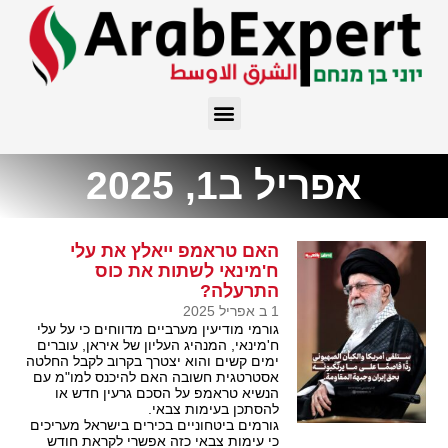
אפריל ב1, 2025
האם טראמפ ייאלץ את עלי
ח'מינאי לשתות את כוס
התרעלה?
1 ב אפריל 2025
גורמי מודיעין מערביים מדווחים כי על עלי
ח'מינאי, המנהיג העליון של איראן, עוברים
ימים קשים והוא יצטרך בקרוב לקבל החלטה
אסטרטגית חשובה האם להיכנס למו"מ עם
הנשיא טראמפ על הסכם גרעין חדש או
להסתכן בעימות צבאי.
גורמים ביטחוניים בכירים בישראל מעריכים
כי עימות צבאי כזה אפשרי לקראת חודש