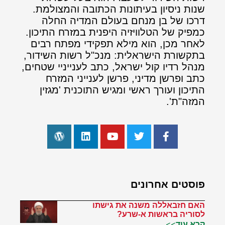
שנות ניסיון בעיתונות הכתובה והמצולמת.
דרכו של בן מנחם בעולם המדיה החלה
כמפיק של הטלוויזיה היפנית במזרח התיכון.
לאחר מכן, הוא מילא תפקידי מפתח רבים
בתקשורת הישראלית: מנכ"ל רשות השידור,
מנהל רדיו קול ישראל, כתב לענייניי שטחים,
כתב ופרשן מדיני, פרשן לענייני המזרח
התיכון ועורך ראשי ומגיש התוכנית 'מגזין
המזה"ת'.
פוסטים אחרונים
האם חזבאללה משנה את גישתו
לסוריה בראשות א-שרע?
קרא עוד>>