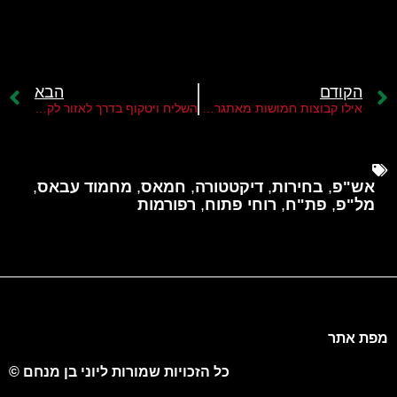
הקודם
הבא
אילו קבוצות חמושות מאתגרות את שלטון חמאס בעזה?
השליח ויטקוף בדרך לאזור לקדם עסקה בין ישראל לחמאס
אש"פ
,
בחירות
,
דיקטטורה
,
חמאס
,
מחמוד עבאס
,
מל"פ
,
פת"ח
,
רוחי פתוח
,
רפורמות
מפת אתר
כל הזכויות שמורות ליוני בן מנחם ©