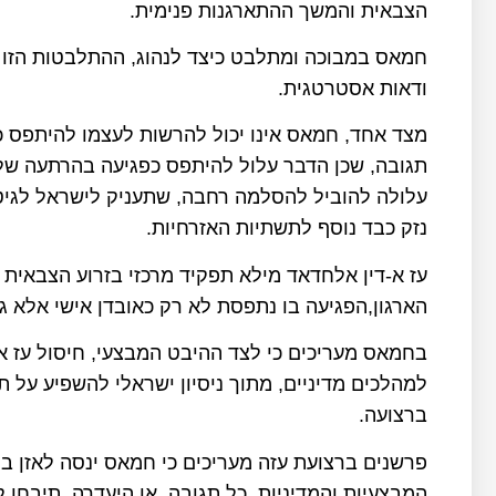
הצבאית והמשך ההתארגנות פנימית.
חמאס במבוכה ומתלבט כיצד לנהוג, ההתלבטות הזו
ודאות אסטרטגית.
מצד אחד, חמאס אינו יכול להרשות לעצמו להיתפס כמ
תגובה, שכן הדבר עלול להיתפס כפגיעה בהרתעה שלו
עלולה להוביל להסלמה רחבה, שתעניק לישראל לגיט
נזק כבד נוסף לתשתיות האזרחיות.
עז א-דין אלחדאד מילא תפקיד מרכזי בזרוע הצבא
הארגון,הפגיעה בו נתפסת לא רק כאובדן אישי אלא ג
בחמאס מעריכים כי לצד ההיבט המבצעי, חיסול עז א
למהלכים מדיניים, מתוך ניסיון ישראלי להשפיע על 
ברצועה.
פרשנים ברצועת עזה מעריכים כי חמאס ינסה לאזן בי
המבצעיות והמדיניות. כל תגובה, או היעדרה, תיבחן