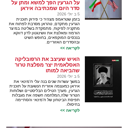
על הגרעין הפך למשא ומתן על
סדר היום שמכתיבה איראן
5 ב יולי 2026
בזמן שטראמפ מצהיר כי פירוק תוכנית
הגרעין מתקדם, טהראן מסרבת לפתוח את
מתקניה לפיקוח, מתמקדת בשליטה במיצר
הורמוז ומאלצת את וושינגטון לדון דווקא
בנכסים המוקפאים, בחופש השיט
ובהסדרים האזוריים.
לקריאה >>
האיש שעיצב את הרפובליקה
האסלאמית יצר מפלצת טרור
שהביאה למותו
5 ב יולי 2026
במשך עשרות שנים בנה עלי ח'מינאי את
איראן כמעצמה אזורית הנשענת על תוכנית
הגרעין, מערך הטילים הבליסטיים ושלוחות
הטרור שלה,המלחמה חשפה את מגבלות
תפיסת הביטחון של ח'מינאי והסתיימה
בחיסולו.
לקריאה >>