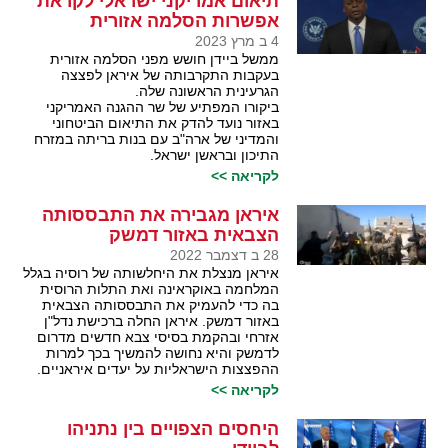
תיאום אמריקני ישראלי לקראת
אפשרות הסלמה אזורית
4 ב מרץ 2023
ממשל ביידן חושש מפני הסלמה אזורית
בעקבות התקרבותה של איראן לפצצה
הגרעינית הראשונה שלה.
ביקורו המפתיע של שר ההגנה האמריקני
באזור נועד להדק את התיאום הביטחוני
והמדיני של ארה"ב עם בנות בריתה במזרח
התיכון ובראשן ישראל.
לקריאה >>
איראן מגבירה את התבססותה
הצבאית באזור דמשק
28 ב דצמבר 2022
איראן מנצלת את היחלשותה של רוסיה בגלל
המלחמה באוקראינה ואת התלות הרוסית
בה כדי להעמיק את התבססותה הצבאית
באזור דמשק. איראן החלה ברכישת נדל"ן
אזרחי ובהקמת בסיסי צבא חדשים מדרום
לדמשק והיא נחושה להמשיך בכך למרות
ההפצצות הישראליות על יעדים איראניים.
לקריאה >>
היחסים הצפויים בין נתניהו