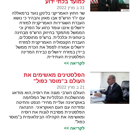
למועד בלתי ידוע
31 ב מרץ 2022
שר החוץ האמריקני בלינקן נועד ברמאללה
עם יו"ר הרש"פ אבו מאזן והבהיר כי נושא
העברת השגרירות האמריקנית למזרח
ירושלים איננו עומד כרגע על הפרק וכי
הממשל מתמקד בחיזוק הרש"פ מבחינה
ביטחונית וכלכלית. ברש"פ מתוסכלים,
העברת הקונסוליה האמריקנית למזרח
ירושלים אמורה לסמל את הכרת ממשל
ביידן במזרח ירושלים כבירת המדינה
הפלסטינית העתידית.
לקריאה >>
הפלסטינים מאשימים את
העולם ב"מוסר כפול"
21 ב מרץ 2022
העולם הערבי מגנה את רוסיה,הוא מודאג
מההשלכות הכלכליות של המלחמה
באוקראינה ועליית מחירי הנפט והחיטה
ומזדהה עם העם האוקראיני. ההנהגה
הפלסטינית מסרבת לגנות את רוסיה
ומאשימה את הקהילה הבינלאומית ב"מוסר
כפול".
לקריאה >>