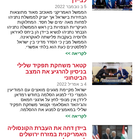
לביידן
5 ב נובמבר 2022
הממשל האמריקני מאוכזב מאוד מתוצאות
הבחירות בישראל אך יעניק לממשלת נתניהו
לפחות מאה ימים של חסד. המחלוקות
העיקריות הצפויות בין ראש הממשלה נתניהו
הנבחר נתניהו לנשיא ביידן הן ביחס לאיראן
ולרוסיה בעקבות פלישתה לאוקראינה.
הממשל מבין כי הסדר מדיני בין ישראל
לפלסטינים כעת הוא בלתי אפשרי.
לקריאה >>
קטאר משחקת תפקיד שלילי
בניסיון להרגיע את המצב
הביטחוני
4 ב אפריל 2022
ישראל מקיימת מגעים מואצים עם המודיעין
המצרי כדי למנוע הסלמה בחודש רמדאן.
לירדן אין מנופי לחץ על ארגוני חמאס
והג'יהאד האסלאמי וקטאר משחקת תפקיד
שלילי במאמצים למנוע את ההסלמה.
לקריאה >>
ביידן דחה את העברת הקונסוליה
האמריקנית במזרח ירושלים