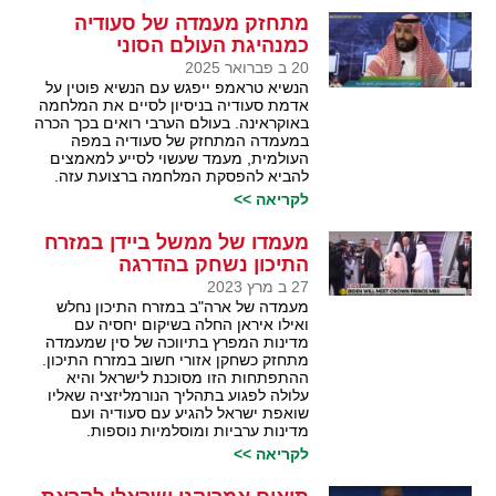
מתחזק מעמדה של סעודיה
כמנהיגת העולם הסוני
20 ב פברואר 2025
הנשיא טראמפ ייפגש עם הנשיא פוטין על
אדמת סעודיה בניסיון לסיים את המלחמה
באוקראינה. בעולם הערבי רואים בכך הכרה
במעמדה המתחזק של סעודיה במפה
העולמית, מעמד שעשוי לסייע למאמצים
להביא להפסקת המלחמה ברצועת עזה.
לקריאה >>
מעמדו של ממשל ביידן במזרח
התיכון נשחק בהדרגה
27 ב מרץ 2023
מעמדה של ארה"ב במזרח התיכון נחלש
ואילו איראן החלה בשיקום יחסיה עם
מדינות המפרץ בתיווכה של סין שמעמדה
מתחזק כשחקן אזורי חשוב במזרח התיכון.
ההתפתחות הזו מסוכנת לישראל והיא
עלולה לפגוע בתהליך הנורמליזציה שאליו
שואפת ישראל להגיע עם סעודיה ועם
מדינות ערביות ומוסלמיות נוספות.
לקריאה >>