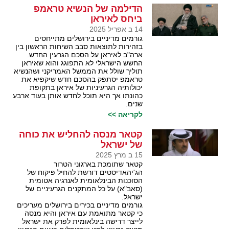
הדילמה של הנשיא טראמפ
ביחס לאיראן
14 ב אפריל 2025
גורמים מדיניים בירושלים מתייחסים
בזהירות לתוצאות סבב השיחות הראשון בין
ארה"ב לאיראן על הסכם הגרעין החדש.
החשש הישראלי לא התפוגג והוא שאיראן
תוליך שולל את הממשל האמריקני ושהנשיא
טראמפ יסתפק בהסכם חדש שיקפיא את
יכולותיה הגרעיניות של איראן בתקופת
כהונתו אך היא תוכל לחדש אותן בעוד ארבע
שנים.
לקריאה >>
קטאר מנסה להחליש את כוחה
של ישראל
15 ב מרץ 2025
קטאר שתומכת בארגוני הטרור
הג'יהאדיסטים דורשת להחיל פיקוח של
הסוכנות הבינלאומית לאנרגיה אטומית
(סאב"א) על כל המתקנים הגרעיניים של
ישראל.
גורמים מדיניים בכירים בירושלים מעריכים
כי קטאר מתואמת עם איראן והיא מנסה
לייצר דרישה בינלאומית לפרק את ישראל