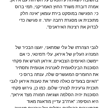
בתשובה לשאלות עיתונאים על השיחות עם איראן,
אמרה דוברת משרד החוץ האמריקני, תמי ברוס
כי: הפגישה במוסקט בירת עומאן "אינה חלק
מתוכנית או מסגרת רחבה יותר. זו פגישה כדי
לבדוק את רצינות האיראנים".
לגבי הצהרתו של עלי שמחאני, יועצו הבכיר של
המנהיג העליון של איראן, עלי ח'מינאי, כי אם
יימשכו האיומים הצבאיים, איראן תגרש את פקחי
הסוכנות הבינלאומית לאנרגיה אטומית ותסתיר
את החומרים המועשרים שלה, ענתה ברוס כי
"האיום בצעדים כאלה סותר את טענות איראן לגבי
תוכנית גרעינית לצורכי שלום. כמו כן, גירוש פקחי
הסוכנות יהיה הסלמה ושגיאה חמורה מצד איראן".
היא הוסיפה: "ארה"ב עדיין מודאגת מאוד