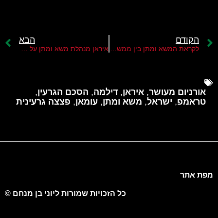
הקודם
הבא
לקראת המשא ומתן בין ממשל טראמפ לאיראן בנושא הגרעין
איראן מנהלת משא ומתן על הסכם גרעין מעמדת חולשה צבאית וכלכלית
אורניום מעושר
,
איראן
,
דילמה
,
הסכם הגרעין
,
טראמפ
,
ישראל
,
משא ומתן
,
עומאן
,
פצצה גרעינית
מפת אתר
כל הזכויות שמורות ליוני בן מנחם ©