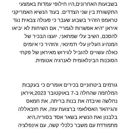
בשבועות האחרונים,היו חילופי עמדות באמצעי
התקשורת בין שני הצדדים. בעוד הנשיא האמריקני
טראמפ הזהיר בשבוע שעבר כי פעולה צבאית נגד
איראן "היא אפשרות לגמרי", אם השיחות לא יביאו
להסכם, השיב עלי שמחאני, יועצו הבכיר של
המנהיג העליון עלי ח'מינאי, והזהיר כי איומים
כאלה עשויים להוביל לגירוש מאיראן של פקחי
הסוכנות הבינלאומית לאנרגיה אטומית.
גורמים ביטחוניים בכירים אומרים כי בעקבות
המלחמה שהחלה ב-7 באוקטובר 2023,איראן
נחלשה ואיבדה את בנות בריתה, את חמאס
והגי'האד האסלאמי ברצועת עזה, את חזבאללה
בלבנון ואת הנשיא בשאר אסד בסוריה,היא
מתמודדת עם משבר כלכלי קשה, עם אינפלציה