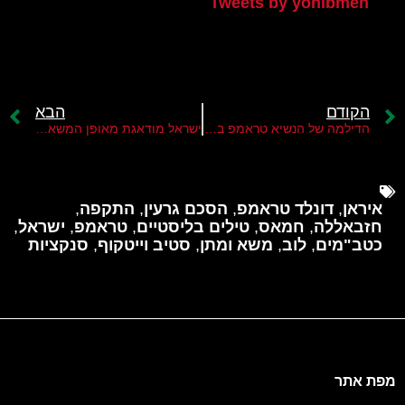
Tweets by yonibmen
הקודם
הבא
הדילמה של הנשיא טראמפ ביחס לאיראן
ישראל מודאגת מאופן המשא ומתן של טראמפ עם איראן
איראן
,
דונלד טראמפ
,
הסכם גרעין
,
התקפה
,
חזבאללה
,
חמאס
,
טילים בליסטיים
,
טראמפ
,
ישראל
,
כטב"מים
,
לוב
,
משא ומתן
,
סטיב וייטקוף
,
סנקציות
מפת אתר