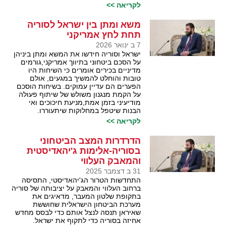
לקריאה >>
משא ומתן בין ישראל לסוריה
תחת לחץ אמריקני
7 ב ינואר 2026
ישראל וסוריה חידשו את המשא ומתן ביניהן
על הסכם ביטחוני בתיווך אמריקני,גורמים
מדיניים בכירים אומרים כי השיחות היו
טובות והוחלט להמשיך במגעים, אולם
הפערים הם עדיין עמוקים. בשיחות הוסכם
על הקמת מנגנון משולש של שיתוף פעולה
מודיעיני בזמן אמת,מניעת חיכוכים ואי
הבנות שיטפל במחלוקות שיתעוררו.
לקריאה >>
הדרדרות המצב הביטחוני
בסוריה-אלימות ג'יהאדיסטית
והמאבק העלווי
31 ב דצמבר 2025
התחדשות הטרור הג'יהאדיסטי, התסיסה
ברחוב העלווי והמאבק על יציבותה של סוריה
בתקופת שלטון המעבר, מדאיגים את
מערכת הביטחון הישראלית שחוששת
שאיראן תנסה לנצל אותם כדי לבסס מחדש
אחיזה בסוריה כדי לתקוף את ישראל.