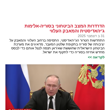
הדרדרות המצב הביטחוני בסוריה-אלימות
ג'יהאדיסטית והמאבק העלווי
31 ב דצמבר 2025
התחדשות הטרור הג'יהאדיסטי, התסיסה ברחוב העלווי והמאבק על
יציבותה של סוריה בתקופת שלטון המעבר, מדאיגים את מערכת
הביטחון הישראלית שחוששת שאיראן תנסה לנצל אותם כדי לבסס
מחדש אחיזה בסוריה כדי לתקוף את ישראל.
לקריאה >>