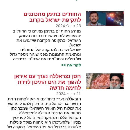
החות'ים בתימן מתכוננים
לתקיפת ישראל בקרוב
23 ב יולי 2024
מנהיג החות'ים בתימן מאיים כי החות'ים
יבצעו פעולות צבאיות נרחבות בעומק
הישראלי בתקופה הקרובה שיזעזעו את
ישראל.
ישראל נערכת למתקפה של החות'ים
ומתאמת התגוננות מפני שיגור מספר גדול
של טילים וכטב"מים עם ארה"ב ובריטניה.
לקריאה >>
חסן נצראללה נערך עם איראן
להפוך את הים התיכון לזירת
לחימה חדשה
21 ב יוני 2024
חזבאללה נערך ביחד עם איראן לפתוח חזית
חדשה נגד ישראל בים התיכון ולנטרל מראש
את יכולות חיל האוויר הישראלי שמבחינתו
מהווה את הסכנה הגדולה לחזבאללה.
חסן נצראללה מתמקד באיום על קפריסין
מכיוון שלהערכתו היא מהווה מוקד פעילות
אלטרנטיבי לחיל האוויר הישראלי במקרה של