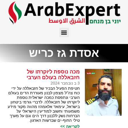
אסדת גז כריש
מכה נוספת ליוקרתו של
חזבאללה בעולם הערבי
3 ב נובמבר 2024
חטיפת הפעיל הבכיר של חזבאללה על ידי
כוח צה"ל מצפון לבנון מעוררת הדים בעולם
הערבי ונתפסת כמכה ישראלית נוספת
ליוקרתו של חזבאללה. לדברי גורמי ביטחון
בישראל, עימאד אלאמהז מהווה מקור מידע
משמעותי וחשוב למודיעין הישראלי על
הברחות נשק ללבנון דרך הים וגם על מערך
טילי החוף-ים שברשות הארגון.
לקריאה >>