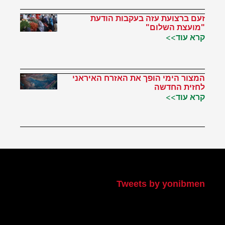
זעם ברצועת עזה בעקבות הודעת
"מועצת השלום"
קרא עוד>>
המצור הימי הופך את האזרח האיראני
לחזית החדשה
קרא עוד>>
הטוויטר שלי
Tweets by yonibmen