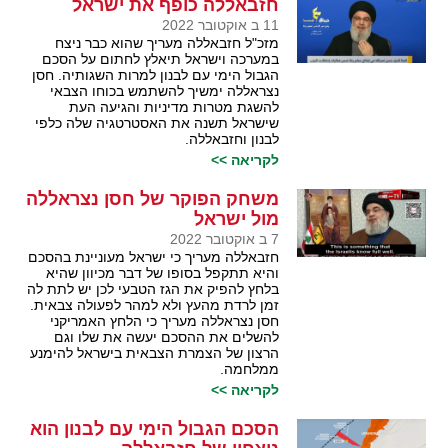
חזבאללה כופף את ישראל
11 ב אוקטובר 2022
מזכ"ל חזבאללה מעריך שהוא כבר ניצח
במערכה וישראל תיאלץ לחתום על הסכם
הגבול הימי עם לבנון למרות השגותיה. חסן
נצראללה ימשיך להשתמש בכוחו הצבאי
להשגת מטרות מדיניות והגיעה העת
שישראל תשנה את האסטרטגיה שלה כלפי
לבנון וחזבאללה.
לקריאה >>
משחק הפוקר של חסן נצראללה
מול ישראל
7 ב אוקטובר 2022
חזבאללה מעריך כי ישראל מעוניינת בהסכם
והיא תתקפל בסופו של דבר מכיוון שהיא
בלחץ להפיק את הגז הטבעי לכן יש לתת לה
זמן לרדת מהעץ ולא למהר לפעולה צבאית.
חסן נצראללה מעריך כי הלחץ האמריקני
להשלים את ההסכם יעשה את שלו וגם
הרצון של הצמרת הצבאית בישראל להימנע
ממלחמה.
לקריאה >>
הסכם הגבול הימי עם לבנון הוא