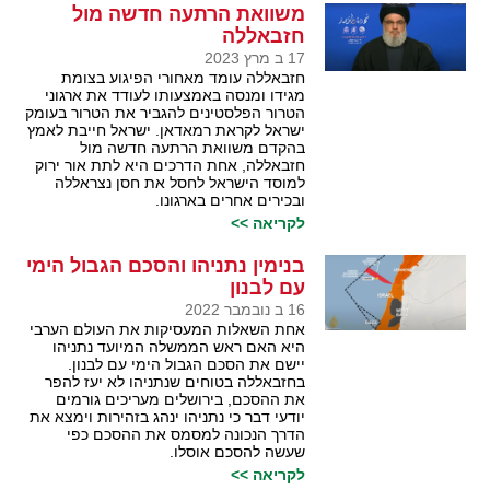
משוואת הרתעה חדשה מול
חזבאללה
17 ב מרץ 2023
חזבאללה עומד מאחורי הפיגוע בצומת
מגידו ומנסה באמצעותו לעודד את ארגוני
הטרור הפלסטינים להגביר את הטרור בעומק
ישראל לקראת רמאדאן. ישראל חייבת לאמץ
בהקדם משוואת הרתעה חדשה מול
חזבאללה, אחת הדרכים היא לתת אור ירוק
למוסד הישראל לחסל את חסן נצראללה
ובכירים אחרים בארגונו.
לקריאה >>
בנימין נתניהו והסכם הגבול הימי
עם לבנון
16 ב נובמבר 2022
אחת השאלות המעסיקות את העולם הערבי
היא האם ראש הממשלה המיועד נתניהו
יישם את הסכם הגבול הימי עם לבנון.
בחזבאללה בטוחים שנתניהו לא יעז להפר
את ההסכם, בירושלים מעריכים גורמים
יודעי דבר כי נתניהו ינהג בזהירות וימצא את
הדרך הנכונה למסמס את ההסכם כפי
שעשה להסכם אוסלו.
לקריאה >>