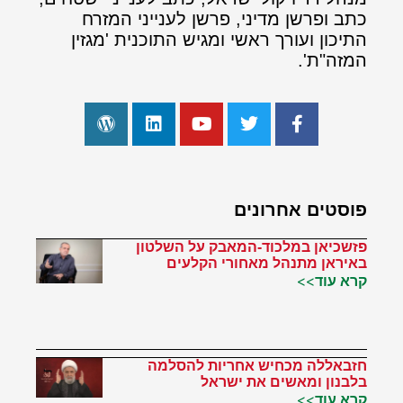
כתב ופרשן מדיני, פרשן לענייני המזרח
התיכון ועורך ראשי ומגיש התוכנית 'מגזין
המזה"ת'.
פוסטים אחרונים
פזשכיאן במלכוד-המאבק על השלטון
באיראן מתנהל מאחורי הקלעים
קרא עוד>>
חזבאללה מכחיש אחריות להסלמה
בלבנון ומאשים את ישראל
קרא עוד>>