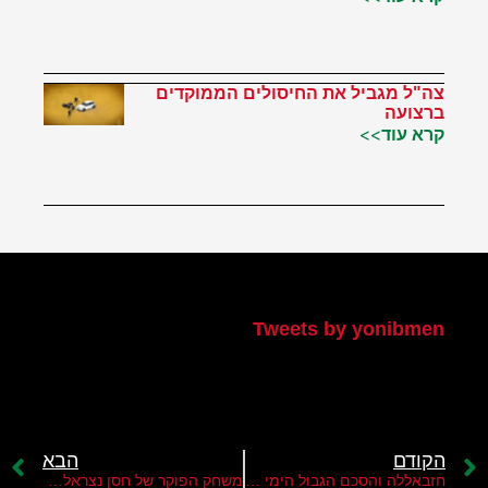
צה"ל מגביל את החיסולים הממוקדים
ברצועה
קרא עוד>>
הטוויטר שלי
Tweets by yonibmen
הקודם
הבא
חזבאללה והסכם הגבול הימי בין ישראל ללבנון
משחק הפוקר של חסן נצראללה מול ישראל