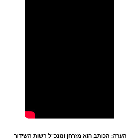
הערה: הכותב הוא מזרחן ומנכ"ל רשות השידור