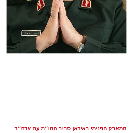
המאבק הפנימי באיראן סביב המו״מ עם ארה״ב