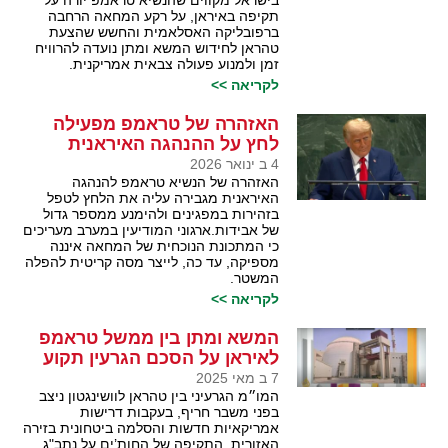
בישראל מקווים שהנשיא טראמפ יורה על
תקיפה באיראן, על רקע המחאה הרחבה
ברפובליקה האסלאמית והחשש שהצעת
טהראן לחידוש המשא ומתן נועדה להרוויח
זמן ולמנוע פעולה צבאית אמריקנית.
לקריאה >>
האזהרה של טראמפ מפעילה
לחץ על ההנהגה האיראנית
4 ב ינואר 2026
האזהרה של הנשיא טראמפ להנהגה
האיראנית מגבירה עליה את הלחץ לטפל
בזהירות במפגינים ולהימנע ממספר גדול
של אבידות.ארגוני המודיעין במערב מעריכים
כי המתכונת הנוכחית של המחאה איננה
מספיקה, עד כה, לייצר מסה קריטית להפלה
המשטר.
לקריאה >>
המשא ומתן בין ממשל טראמפ
לאיראן על הסכם הגרעין תקוע
7 ב מאי 2025
המו״מ הגרעיני בין טהראן לוושינגטון ניצב
בפני משבר חריף, בעקבות דרישות
אמריקאיות חדשות והסלמה ביטחונית בזירה
האזורית. התקיפה של החות’ים על נתב"ג