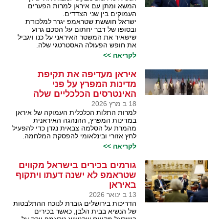
המשא ומתן עם איראן למרות הפערים
העמוקים בין שני הצדדים.
ישראל חוששת שטראמפ יגרר למלכודת
ובסופו של דבר יחתום על הסכם גרוע
שישאיר את המשטר האיראני על כנו ויגביל
את חופש הפעולה האסטרטגי שלה.
לקריאה >>
איראן מעדיפה את תקיפת
מדינות המפרץ על פני
האינטרסים הכלכליים שלה
18 ב מרץ 2026
למרות התלות הכלכלית העמוקה של איראן
במדינות המפרץ, ההנהגה האיראנית
מהמרת על הסלמה צבאית נגדן כדי להפעיל
לחץ אזורי ובינלאומי להפסקת המלחמה.
לקריאה >>
גורמים בכירים בישראל מקווים
שטראמפ לא ישנה דעתו ויתקוף
באיראן
13 ב ינואר 2026
הדריכות בירושלים גוברת לנוכח ההתלבטות
של הנשיא בבית הלבן, כאשר בכירים