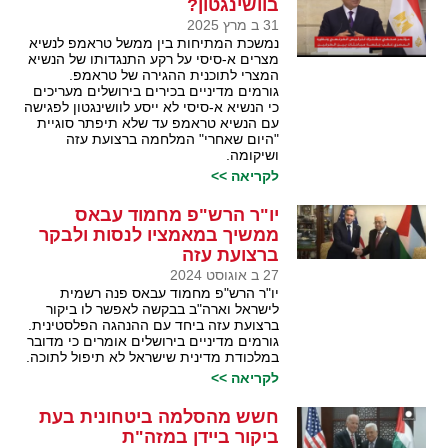
בוושינגטון?
31 ב מרץ 2025
נמשכת המתיחות בין ממשל טראמפ לנשיא
מצרים א-סיסי על רקע התנגדותו של הנשיא
המצרי לתוכנית ההגירה של טראמפ.
גורמים מדיניים בכירים בירושלים מעריכים
כי הנשיא א-סיסי לא ייסע לוושינגטון לפגישה
עם הנשיא טראמפ עד שלא תיפתר סוגיית
"היום שאחרי" המלחמה ברצועת עזה
ושיקומה.
לקריאה >>
יו"ר הרש"פ מחמוד עבאס
ממשיך במאמציו לנסות ולבקר
ברצועת עזה
27 ב אוגוסט 2024
יו"ר הרש"פ מחמוד עבאס פנה רשמית
לישראל וארה"ב בבקשה לאפשר לו ביקור
ברצועת עזה ביחד עם ההנהגה הפלסטינית.
גורמים מדיניים בירושלים אומרים כי מדובר
במלכודת מדינית שישראל לא תיפול לתוכה.
לקריאה >>
חשש מהסלמה ביטחונית בעת
ביקור ביידן במזה"ת