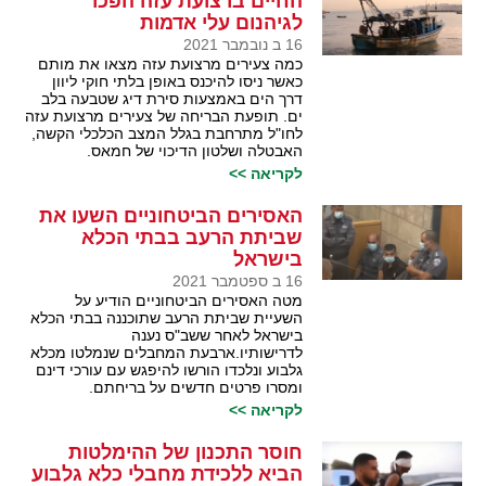
החיים ברצועת עזה הפכו
לגיהנום עלי אדמות
16 ב נובמבר 2021
כמה צעירים מרצועת עזה מצאו את מותם
כאשר ניסו להיכנס באופן בלתי חוקי ליוון
דרך הים באמצעות סירת דיג שטבעה בלב
ים. תופעת הבריחה של צעירים מרצועת עזה
לחו"ל מתרחבת בגלל המצב הכלכלי הקשה,
האבטלה ושלטון הדיכוי של חמאס.
לקריאה >>
האסירים הביטחוניים השעו את
שביתת הרעב בבתי הכלא
בישראל
16 ב ספטמבר 2021
מטה האסירים הביטחוניים הודיע על
השעיית שביתת הרעב שתוכננה בבתי הכלא
בישראל לאחר ששב"ס נענה
לדרישותיו.ארבעת המחבלים שנמלטו מכלא
גלבוע ונלכדו הורשו להיפגש עם עורכי דינם
ומסרו פרטים חדשים על בריחתם.
לקריאה >>
חוסר התכנון של ההימלטות
הביא ללכידת מחבלי כלא גלבוע