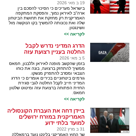
19 ב מאי 2026
בישראל מעריכים כי הסיכוי להסכם בין
ארה"ב לאיראן נמוך, והפסקת המתקפה
האמריקנית רק מחזקת את תחושת הביטחון
שלה ואת נכונותה להמשיך בקו הנוקשה מול
וושינגטון.
לקריאה >>
הדרג המדיני נדרש לקבל
החלטה בעניין רצועת עזה
5 ב מאי 2026
בזמן שהקשב מופנה לאיראן וללבנון, חמאס
ממשיך להתחזק ברצועה, בונה את כוחו
הצבאי ומסרב להתפרק מנשקו.
גורמים ביטחוניים בכירים אומרים כי הדרג
המדיני חייב לקבל החלטה לגבי סגירת
החזית הפתוחה ברצועת עזה ומיטוט שלטון
חמאס.
לקריאה >>
ביידן דחה את העברת הקונסוליה
האמריקנית במזרח ירושלים
למועד בלתי ידוע
31 ב מרץ 2022
שר החוץ האמריקני בלינקן נועד ברמאללה