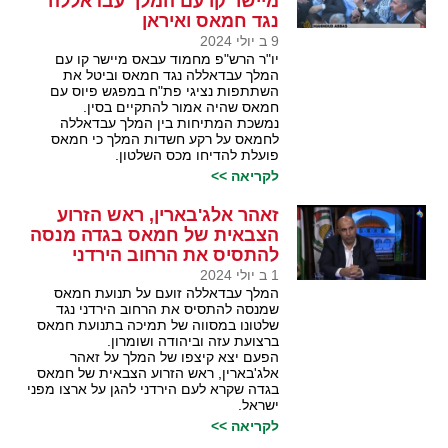
מיישר קו עם המלך עבדאללה
נגד חמאס ואיראן
9 ב יולי 2024
יו"ר הרש"פ מחמוד עבאס מיישר קו עם
המלך עבדאללה נגד חמאס וביטל את
השתתפות נציגי פת"ח במפגש פיוס עם
חמאס שהיה אמור להתקיים בסין.
נמשכת המתיחות בין המלך עבדאללה
לחמאס על רקע חשדות המלך כי חמאס
פועלת להדיחו מכס השלטון.
לקריאה >>
זאהר אלג'בארין, ראש הזרוע
הצבאית של חמאס בגדה מנסה
להתסיס את הרחוב הירדני
1 ב יולי 2024
המלך עבדאללה זועם על תנועת חמאס
שמנסה להתסיס את הרחוב הירדני נגד
שלטונו במסווה של תמיכה בתנועת חמאס
ברצועת עזה וביהודה ושומרון.
הפעם יצא קיצפו של המלך על זאהר
אלג'בארין, ראש הזרוע הצבאית של חמאס
בגדה שקרא לעם הירדני להגן על ארצו מפני
ישראל.
לקריאה >>