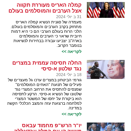
קמלה האריס מעוררת תקווה
אצל הערבים והמוסלמים בעולם
31 ב יולי 2024
מעמדה של סגנית הנשיא קמלה האריס
מתחזק בקרב הערבים והמוסלמים בעולם.
הלכי הרוח בעולם הערבי הם כי היא דמות
חיובית שראוי כי הערבים והמוסלמים
בארה"ב יצביעו עבורה בבחירות לנשיאות
בנומבר הקרוב.
לקריאה >>
החלה תסיסה עממית במצרים
נגד שלטון א-סיסי
18 ב יולי 2024
גורמי הביטחון במצרים ערכו גל מעצרים של
פעילים של תנועת "האחים המוסלמים"
שמנסים להתסיס את הרחוב המצרי נגד
שלטונו של הנשיא א-סיסי. הרקע לתסיסה
הוא ביקורת על יחסו של המשטר המצרי
למלחמה ברצועת עזה והמצב הכלכלי הקשה
במדינה.
לקריאה >>
יו"ר הרש"פ מחמוד עבאס