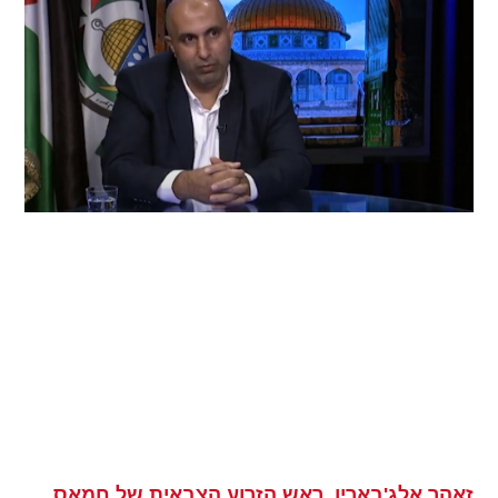
זאהר אלג'בארין, ראש הזרוע הצבאית של חמאס