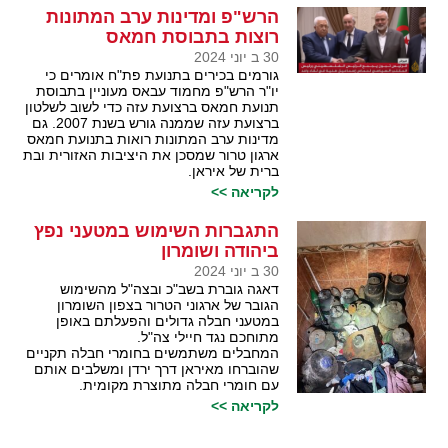
הרש"פ ומדינות ערב המתונות
רוצות בתבוסת חמאס
30 ב יוני 2024
גורמים בכירים בתנועת פת"ח אומרים כי
יו"ר הרש"פ מחמוד עבאס מעוניין בתבוסת
תנועת חמאס ברצועת עזה כדי לשוב לשלטון
ברצועת עזה שממנה גורש בשנת 2007. גם
מדינות ערב המתונות רואות בתנועת חמאס
ארגון טרור שמסכן את היציבות האזורית ובת
ברית של איראן.
לקריאה >>
התגברות השימוש במטעני נפץ
ביהודה ושומרון
30 ב יוני 2024
דאגה גוברת בשב"כ ובצה"ל מהשימוש
הגובר של ארגוני הטרור בצפון השומרון
במטעני חבלה גדולים והפעלתם באופן
מתוחכם נגד חיילי צה"ל.
המחבלים משתמשים בחומרי חבלה תקניים
שהוברחו מאיראן דרך ירדן ומשלבים אותם
עם חומרי חבלה מתוצרת מקומית.
לקריאה >>