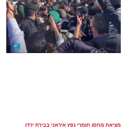
מציאת מחסן חומרי נפץ איראני בבירת ירדן