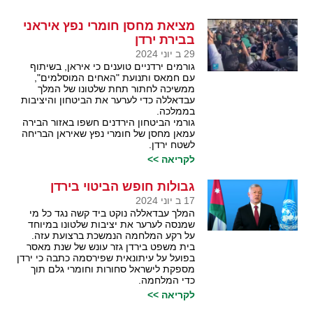
מציאת מחסן חומרי נפץ איראני
בבירת ירדן
29 ב יוני 2024
גורמים ירדניים טוענים כי איראן, בשיתוף
עם חמאס ותנועת "האחים המוסלמים",
ממשיכה לחתור תחת שלטונו של המלך
עבדאללה כדי לערער את הביטחון והיציבות
בממלכה.
גורמי הביטחון הירדנים חשפו באזור הבירה
עמאן מחסן של חומרי נפץ שאיראן הבריחה
לשטח ירדן.
לקריאה >>
גבולות חופש הביטוי בירדן
17 ב יוני 2024
המלך עבדאללה נוקט ביד קשה נגד כל מי
שמנסה לערער את יציבות שלטונו במיוחד
על רקע המלחמה הנמשכת ברצועת עזה.
בית משפט בירדן גזר עונש של שנת מאסר
בפועל על עיתונאית שפירסמה כתבה כי ירדן
מספקת לישראל סחורות וחומרי גלם תוך
כדי המלחמה.
לקריאה >>