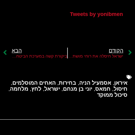
הטוויטר שלי
Tweets by yonibmen
הקודם
הבא
ישראל חיסלה את רוחי מושתהא יד ימינו של יחיא סינוואר
ביקורת קשה במערכת הביטחון על מצרים בגלל חלקה בהברחות אמצעי לחימה דרך "ציר פילדלפי"
איראן
,
אסמעיל הניה
,
בחירות
,
האחים המוסלמים
,
חיסול
,
חמאס
,
יוני בן מנחם
,
ישראל
,
לחץ
,
מלחמה
,
סיכול ממוקד