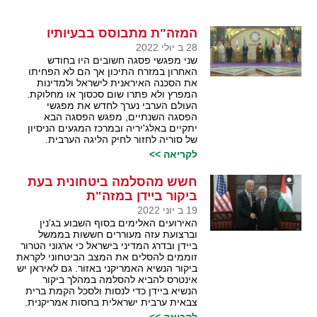
המזה"ת מתבוסס בבעיותיו
28 ב יולי 2022
שני מפגשי פסגה חשובים היו בחודש
האחרון במזרח התיכון אך הם לא הפחיתו
את הסכנה האיראנית לישראל ולמדינות
המפרץ ולא פתרו שום סכסוך או מחלוקת.
העולם הערבי נערך לחדש את מפגשי
הפסגה השנתיים, מפגש הפסגה הבא
יתקיים באלג'יריה ובמרכז המגעים הניסיון
של סוריה לחזור לחיק הליגה הערבית.
לקריאה >>
חשש מהסלמה ביטחונית בעת
ביקור ביידן במזה"ת
19 ב יוני 2022
האירועים האלימים בסוף השבוע בג'נין
וברצועת עזה מעוררים חששות בממשל
ביידן ובדרג המדיני בישראל כי ארגוני הטרור
זוממים להסלים את המצב הביטחוני לקראת
ביקור הנשיא האמריקני באזור. גם לאיראן יש
אינטרס להביא להסלמה במהלך ביקור
הנשיא ביידן כדי לנסות ולסכל הקמת ברית
צבאית ערבית ישראלית בחסות אמריקנית.
לקריאה >>