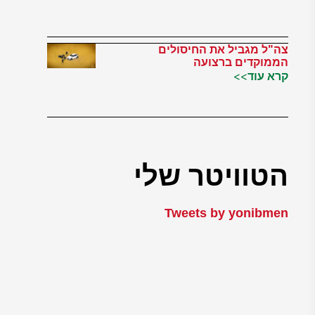
צה"ל מגביל את החיסולים
הממוקדים ברצועה
קרא עוד>>
הטוויטר שלי
Tweets by yonibmen