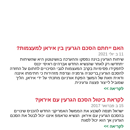
האם ייחתם הסכם הגרעין בין איראן למעצמות?
11 ב יולי 2021
שיחות הגרעין בוינה נפסקו וההערכה בוושינגטון היא שהשיחות
יתחדשו רק לאחר שהנשיא החדש אברהים ראיסי יכנס
לתפקידו.פסימיות בקרב המעצמות לגבי הסיכויים לחתום על החזרה
להסכם הגרעין,בריטניה גרמניה וצרפת מזהירות כי חתימתו איננה
ודאית וזאת של המשך הפקת אורניום מתכתי על ידי איראן, הליך
שמוביל לייצור פצצה גרעינית.
לקריאה >>
לקראת ביטול הסכם הגרעין עם איראן?
15 ב פברואר 2017
ישראל תנסה לשכנע את הממשל האמריקני החדש להכניס שינויים
בהסכם הגרעין עם איראן. הנשיא טראמפ איננו יכול לבטל את הסכם
הגרעין אך הוא יכול לסגת
לקריאה >>