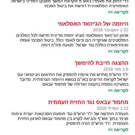
כדי לחזק את מעמדו באש"פ ולקראת המשך מאבקו המדיני בישראל.
האופוזיציה הפלסטינית דורשת את ביטול הסכמי
לקריאה >>
היוזמה של הג'יהאד האסלאמי
22 ב אוקטובר 2016
ארגון הג'יהאד האסלאמי מציע יוזמת מדינית חדשה לכל הפלגים
הפלסטינים שעיקריה הם פיוס לאומי כולל, ביטול הסכמי אוסלו
ואינתיפאדה כוללת נגד ישראל. תנועת פת"ח דוחה
לקריאה >>
ההצגה חייבת להימשך
6 ב מאי 2016
יו"ר הרש"פ מחדש את איומיו להפסיק את התיאום הביטחוני עם
ישראל לקראת הדיונים באו"ם בנושא היוזמה הצרפתית. מדובר
במערכה נוספת בהצגה הגדולה של מחמוד עבאס
לקריאה >>
מחמוד עבאס נגד החזית העממית
12 ב אפריל 2016
העמדה החדשה של יו"ר הרש"פ נגד תופעת הסכינאות יוצרת עימות
פנימי בתוך אש"ף והביאה לקרע בין מחמוד עבאס לארגון החזית
העממית. יו"ר הרש"פ הורה להפסיק
לקריאה >>