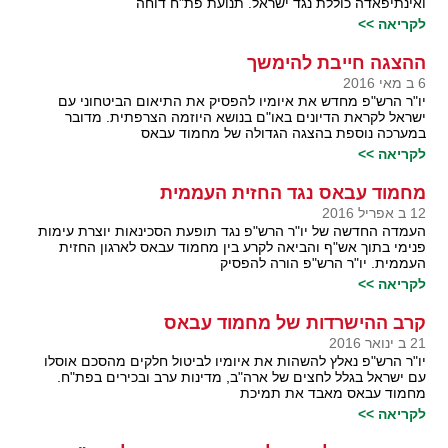
ואינתיפאדה כוללת נגד ישראל. תנועת פת"ח דוחה
לקריאה >>
ההצגה חייבת להימשך
6 ב מאי 2016
יו"ר הרש"פ מחדש את איומיו להפסיק את התיאום הביטחוני עם
ישראל לקראת הדיונים באו"ם בנושא היוזמה הצרפתית. מדובר
במערכה נוספת בהצגה הגדולה של מחמוד עבאס
לקריאה >>
מחמוד עבאס נגד החזית העממית
12 ב אפריל 2016
העמדה החדשה של יו"ר הרש"פ נגד תופעת הסכינאות יוצרת עימות
פנימי בתוך אש"ף והביאה לקרע בין מחמוד עבאס לארגון החזית
העממית. יו"ר הרש"פ הורה להפסיק
לקריאה >>
קרב ההישרדות של מחמוד עבאס
21 ב ינואר 2016
יו"ר הרש"פ נאלץ להשהות את איומיו לביטול חלקים מהסכם אוסלו
עם ישראל בגלל לחצים של ארה"ב, מדינות ערב ובכירים בפת"ח.
מחמוד עבאס מאבד את תמיכת
לקריאה >>