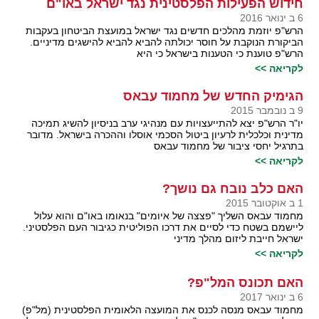
חידוש הפעילות הפלסטינית נגד ישראל באו"ם
6 ב ינואר 2016
הרש"פ יוזמת מהלכים חדשים נגד ישראל במועצת הביטחון בעקבות
הביקורת הנוקבת על חוסר יכולתה להביא להביא להישגים מדיניים.
הרש"פ טוענת כי הטענות בישראל כי היא
לקריאה >>
הגימיק החדש של מחמוד עבאס
9 ב נובמבר 2015
יו"ר הרש"פ יצא להתייעצויות עם מנהיגי ערב בניסיון להשיג תמיכה
מדינית וכלכלית לרעיון ביטול הסכמי אוסלו וההכרה בישראל. מדובר
בתרגיל יחסי ציבור של מחמוד עבאס
לקריאה >>
האם כלב נובח גם נושך?
1 ב אוקטובר 2015
מחמוד עבאס השליך "פצצה של איומים" בנאומו באו"ם והוא עלול
ליישמם בשטח כדי לסיים את דרכו הפוליטית כגיבור העם הפלסטיני.
ישראל חייבת ליזום מהלך מדיני
לקריאה >>
האם תכונס המל"פ?
6 ב ינואר 2017
מחמוד עבאס מנסה לכנס את המועצה הלאומית הפלסטינית (מל"פ)