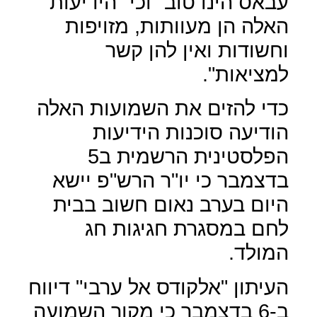
עבאס הינו טוב" וכי "הידיעות
האלה הן מעוותות, מזויפות
וחשודות ואין להן קשר
למציאות".
כדי להזים את השמועות האלה
הודיעה סוכנות הידיעות
הפלסטינית הרשמית ב5
בדצמבר כי יו"ר הרש"פ יישא
היום בערב נאום חשוב בבית
לחם במסגרת חגיגות חג
המולד.
העיתון "אלקודס אל ערבי" דיווח
ב-6 בדצמבר כי מקור השמועה