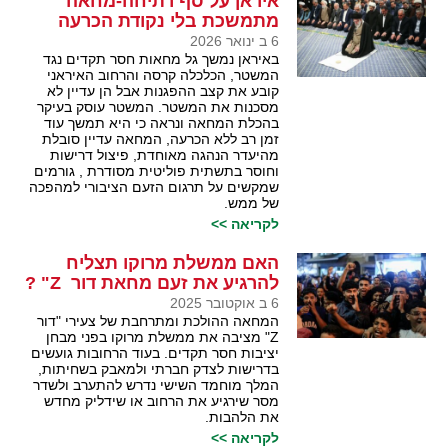
איראן על סף רתיחה-מחאה
מתמשכת בלי נקודת הכרעה
6 ב ינואר 2026
באיראן נמשך גל מחאות חסר תקדים נגד
המשטר, הכלכלה קרסה והרחוב האיראני
קובע את קצב ההפגנות אבל הן עדיין לא
מסכנות את המשטר. המשטר עוסק בעיקר
בהכלת המחאה ונראה כי היא תמשך עוד
זמן רב ללא הכרעה, המחאה עדיין סובלת
מהיעדר הנהגה מאוחדת, פיצול דרישות
וחוסר בתשתית פוליטית מסודרת , גורמים
שמקשים על תרגום הזעם הציבורי למהפכה
של ממש.
לקריאה >>
האם ממשלת מרוקו תצליח
להרגיע את זעם מחאת דור Z" ?
6 ב אוקטובר 2025
המחאה ההולכת ומתרחבת של צעירי "דור
Z" מציבה את ממשלת מרוקו בפני מבחן
יציבות חסר תקדים. בעוד הרחובות גועשים
בדרישות לצדק חברתי ולמאבק בשחיתות,
המלך מוחמד השישי נדרש להתערב ולשדר
מסר שירגיע את הרחוב או שידליק מחדש
את הלהבות.
לקריאה >>