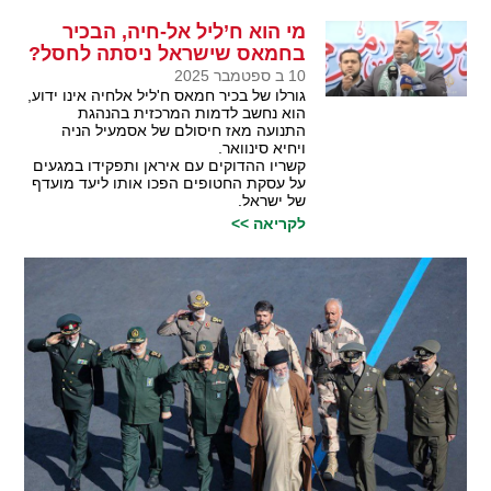
מי הוא ח’ליל אל-חיה, הבכיר
בחמאס שישראל ניסתה לחסל?
10 ב ספטמבר 2025
גורלו של בכיר חמאס ח'ליל אלחיה אינו ידוע,
הוא נחשב לדמות המרכזית בהנהגת
התנועה מאז חיסולם של אסמעיל הניה
ויחיא סינוואר.
קשריו ההדוקים עם איראן ותפקידו במגעים
על עסקת החטופים הפכו אותו ליעד מועדף
של ישראל.
לקריאה >>