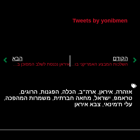
הטוויטר שלי
Tweets by yonibmen
הקודם
הבא
השלכות המבצע האמריקני בונצואלה על ציר ההתנגדות בראשות איראן
איראן נכנסת לשלב המסוכן ביותר מאז 1979-הרחוב משנה את כללי המשחק
אזהרה
,
איראן
,
ארה"ב
,
הכלה
,
הפגנות
,
הרוגים
,
טראמפ
,
ישראל
,
מחאה חברתית
,
משמרות המהפכה
,
עלי ח'מינאי
,
צבא איראן