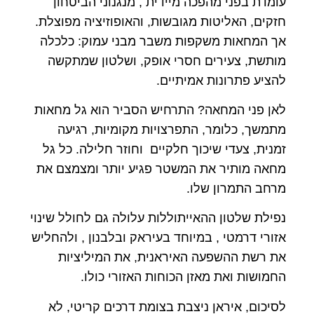
עומדת בפני מהפכה מיידית , מנגנוני הביטחון
חזקים, האליטות מגובשות, והאופוזיציה מפוצלת.
אך המחאות משקפות משבר מבני עמוק: כלכלה
מותשת, צעירים חסרי אופק, ושלטון שמתקשה
להציע פתרונות אמיתיים.
לאן פני המחאה? התרחיש הסביר הוא גל מחאות
מתמשך, כלומר, התפרצויות מקומיות, רגיעה
זמנית, צעדי שיכוך חלקיים וחוזר חלילה. כל גל
מחאה מותיר את המשטר פגיע יותר ומצמצם את
מרחב התמרון שלו.
נפילת שלטון ההאייתוללות עלולה גם לחולל שינוי
אזורי דרמטי , במיוחד בעיראק ובלבנון , ולהחליש
את רשת ההשפעה האיראנית, את המיליציות
החמושות ואת מאזן הכוחות האזורי כולו.
לסיכום, איראן ניצבת בצומת דרכים קריטי, לא