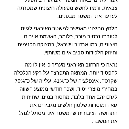
אמריקאיים באזור המפרץ אם ארה"ב תפעל
צבאית, ורמזו לחשש מפעולה חיצונית שמטרתה
לערער את המשטר מבפנים.
הלחץ החיצוני מאפשר למשטר האיראני לגייס
לטובתו נרטיב מוכר, כלומר, האשמת אויבים
חיצוניים, כמו ארה"ב וישראל, במצוקה הפנימית,
וחיזוק הלכידות סביב איום משותף.
נראה כי הרחוב האיראני מעריך כי אין לו מה
להפסיד יותר, המחאה התפרצה על רקע הכלכלה
שקרסה, אינפלציה של כ־41%, עלייה של כ־70%
במחירי מוצרי יסוד, ושכר חודשי ממוצע השווה
לגרם זהב אחד בלבד. מחסור במים, שחיתות
גואה ומוסדות שלטון חלשים מגבירים את
התחושה הציבורית שהמשטר אינו מסוגל לנהל
את המשבר.