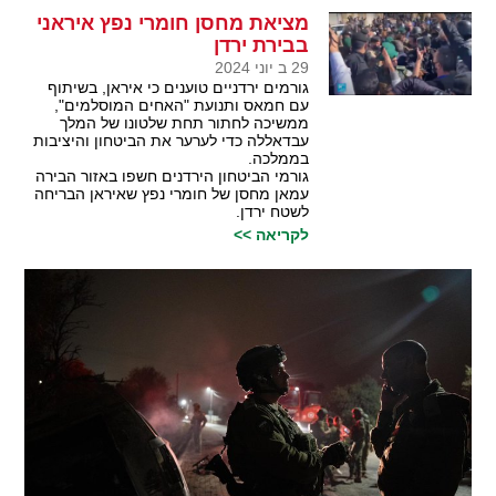
מציאת מחסן חומרי נפץ איראני
בבירת ירדן
29 ב יוני 2024
גורמים ירדניים טוענים כי איראן, בשיתוף
עם חמאס ותנועת "האחים המוסלמים",
ממשיכה לחתור תחת שלטונו של המלך
עבדאללה כדי לערער את הביטחון והיציבות
בממלכה.
גורמי הביטחון הירדנים חשפו באזור הבירה
עמאן מחסן של חומרי נפץ שאיראן הבריחה
לשטח ירדן.
לקריאה >>