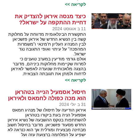
לקריאה >>
כיצד מנסה איראן להצדיק את
דחיית ההתקפה על ישראל?
11 ב אוגוסט 2024
התקשורת הבינלאומית מדווחת על מחלוקת
קשה בין הנשיא החדש של איראן פזשכיאן
לבין המנהיג העליון ח'מינאי ו"משמרות
המהפכה" על עיתוי ואופי התגובה נגד
ישראל.
אולם גורמי מודיעין במערב טוענים כי
למרות שקיימות מחלוקות ביניהם, מדובר
בהצגה מלאכותית שנועדה לאפשר לאיראן
לדחות ולמתן את תגובתה הצבאית.
לקריאה >>
חיסול אסמעיל הנייה בטהראן
הוא מכה כפולה לחמאס ולאיראן
31 ב יולי 2024
איראן הודיעה על חיסולו של מנהיג חמאס
אסמעיל הניה בעת ביקורו בטהראן
להשתתפות בטקס ההשבעה של נשיא איראן
החדש מסעוד פזשכיאן. מדובר בחיסול חשוב
מבחינה מבצעית ומורלית אך הוא כנראה לא
ישפיע על המלחמה ברצועת עזה ועל