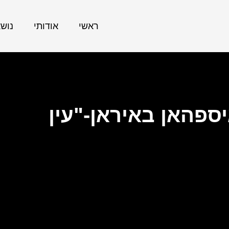
ראשי
אודותי
נוש
פהאן באיראן-"עין