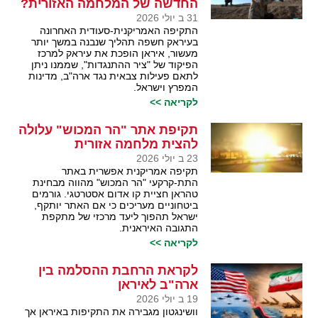
החדשה של המלחמה האזורית?
31 ב יולי 2026
התקיפה האמריקנית-סעודית האחרונה
בעיראק חשפה תהליך שנבנה במשך יותר
מעשור, איראן הופכת את עיראק למרכז
הפיקוד של "ציר ההתנגדות", שממנו ניתן
לתאם פעילות צבאית נגד ארה"ב, מדינות
המפרץ וישראל.
לקריאה >>
תקיפת אתר "הר המכוש" עלולה
להצית מלחמה אזורית
23 ב יולי 2026
תקיפה אמריקנית אפשרית באתר
התת-קרקעי "הר המכוש" מהווה מבחינת
טהראן חציית קו אדום אסטרטגי. גורמים
ביטחוניים מעריכים כי אם האתר יותקף,
ישראל תהפוך ליעד מרכזי של מתקפת
התגובה האיראנית.
לקריאה >>
לקראת הרחבת ההסלמה בין
ארה"ב לאיראן
19 ב יולי 2026
וושינגטון מגבירה את התקיפות באיראן אך