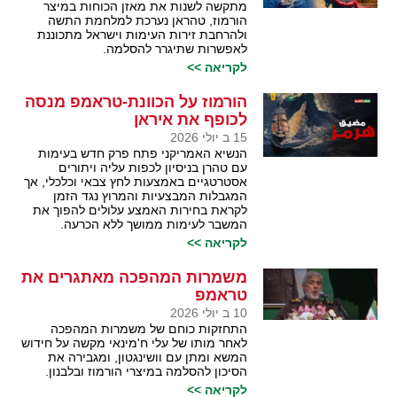
מתקשה לשנות את מאזן הכוחות במיצר
הורמוז, טהראן נערכת למלחמת התשה
ולהרחבת זירות העימות וישראל מתכוננת
לאפשרות שתיגרר להסלמה.
לקריאה >>
הורמוז על הכוונת-טראמפ מנסה
לכופף את איראן
15 ב יולי 2026
הנשיא האמריקני פתח פרק חדש בעימות
עם טהרן בניסיון לכפות עליה ויתורים
אסטרטגיים באמצעות לחץ צבאי וכלכלי, אך
המגבלות המבצעיות והמרוץ נגד הזמן
לקראת בחירות האמצע עלולים להפוך את
המשבר לעימות ממושך ללא הכרעה.
לקריאה >>
משמרות המהפכה מאתגרים את
טראמפ
10 ב יולי 2026
התחזקות כוחם של משמרות המהפכה
לאחר מותו של עלי ח'מינאי מקשה על חידוש
המשא ומתן עם וושינגטון, ומגבירה את
הסיכון להסלמה במיצרי הורמוז ובלבנון.
לקריאה >>