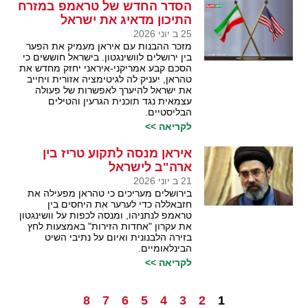
הסדר החדש של טראמפ במזרח
התיכון מדאיג את ישראל
25 ב יוני 2026
מזכר ההבנות עם איראן מעמיק את הפער
בין ירושלים לוושינגטון. בישראל חוששים כי
הסכם קבע אמריקני-איראני יחזק מחדש את
טהראן, יעניק לה לגיטימציה אזורית ויחייב
את ישראל להיערך לאפשרות של פעולה
עצמאית נגד תוכנית הגרעין והטילים
הבליסטיים.
לקריאה >>
איראן מנסה לתקוע טריז בין
ארה"ב לישראל
21 ב יוני 2026
בירושלים מעריכים כי טהראן מפעילה את
חזבאללה כדי לערער את היחסים בין
טראמפ לנתניהו, ומנסה לכפות על וושינגטון
את עקרון "אחדות הזירות" באמצעות לחץ
בזירה הלבנונית ואיום על נתיבי השיט
הבינלאומיים.
לקריאה >>
8
7
6
5
4
3
2
1