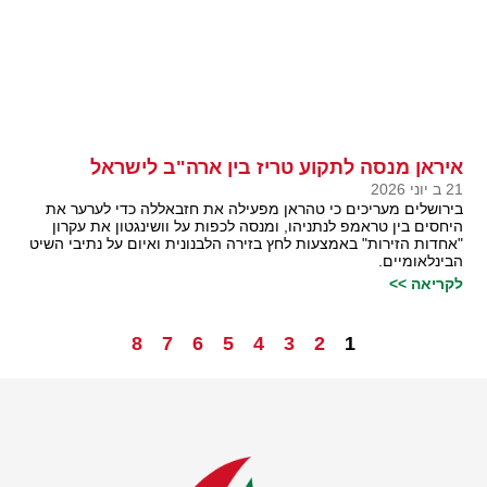
איראן מנסה לתקוע טריז בין ארה"ב לישראל
21 ב יוני 2026
בירושלים מעריכים כי טהראן מפעילה את חזבאללה כדי לערער את
היחסים בין טראמפ לנתניהו, ומנסה לכפות על וושינגטון את עקרון
"אחדות הזירות" באמצעות לחץ בזירה הלבנונית ואיום על נתיבי השיט
הבינלאומיים.
לקריאה >>
8
7
6
5
4
3
2
1