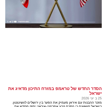
הסדר החדש של טראמפ במזרח התיכון מדאיג את
ישראל
25 ב יוני 2026
מזכר ההבנות עם איראן מעמיק את הפער בין ירושלים לוושינגטון.
בישראל חוששים כי הסכם קבע אמריקני-איראני יחזק מחדש את