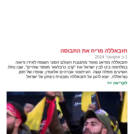
חזבאללה מריח את התבוסה
1 ב אוקטובר 2024
חזבאללה מודאג מאוד מתגובת העולם הסוני השמח לאידו ורואה
במלחמה בינו לבין ישראל את "קרב כרבלאא' מספר שתיים", שבו נחלו
השיעים מפלה קשה. העיתונאי אברהים אלאמין, שופרו של חסן
נצראללה, יוצא להגן על חזבאללה ומבטיח ניצחון על ישראל.
לקריאה >>