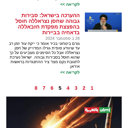
לקריאה >>
ההערכה בישראל: סבירות
גבוהה שחסן נצראללה חוסל
בהפצצת מפקדת חזבאללה
בדאחיה בביירות
28 ב ספטמבר 2024
גורם ביטחוני בכיר אומר כי ייקח עוד זמן רב
עד שיוודע סופית גורלו המדוייק של חסן
נצראללה אבל כל הסימנים מצביעים על כך
שהוא חוסל בסבירות גבוהה. ישראל נערכת
לתגובת נקם מצד ציר ההתנגדות בראשות
איראן.
לקריאה >>
8
7
6
5
4
3
2
1