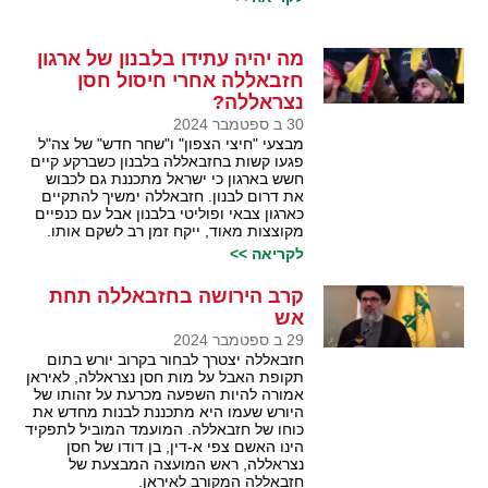
מה יהיה עתידו בלבנון של ארגון
חזבאללה אחרי חיסול חסן
נצראללה?
30 ב ספטמבר 2024
מבצעי "חיצי הצפון" ו"שחר חדש" של צה"ל
פגעו קשות בחזבאללה בלבנון כשברקע קיים
חשש בארגון כי ישראל מתכננת גם לכבוש
את דרום לבנון. חזבאללה ימשיך להתקיים
כארגון צבאי ופוליטי בלבנון אבל עם כנפיים
מקוצצות מאוד, ייקח זמן רב לשקם אותו.
לקריאה >>
קרב הירושה בחזבאללה תחת
אש
29 ב ספטמבר 2024
חזבאללה יצטרך לבחור בקרוב יורש בתום
תקופת האבל על מות חסן נצראללה, לאיראן
אמורה להיות השפעה מכרעת על זהותו של
היורש שעמו היא מתכננת לבנות מחדש את
כוחו של חזבאללה. המועמד המוביל לתפקיד
הינו האשם צפי א-דין, בן דודו של חסן
נצראללה, ראש המועצה המבצעת של
חזבאללה המקורב לאיראן.