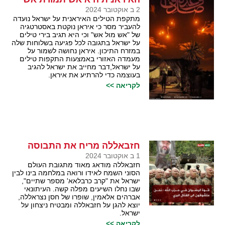
2 ב אוקטובר 2024
מתקפת הטילים האיראנית על ישראל נועדה
להעביר מסר כי איראן נוקטת באסטרטגיה
של "אש מול אש" וכי היא תגיב בירי טילים
על ישראל בתגובה לכל פגיעה בשלוחות שלה
במזרח התיכון. איראן נחושה לשמור על
מעמדה האזורי באמצעות התקפות טילים
על ישראל,דבר מחייב את ישראל להגיב
בעוצמה כדי להרתיע את איראן.
לקריאה >>
חזבאללה מריח את התבוסה
1 ב אוקטובר 2024
חזבאללה מודאג מאוד מתגובת העולם
הסוני השמח לאידו ורואה במלחמה בינו לבין
ישראל את "קרב כרבלאא' מספר שתיים",
שבו נחלו השיעים מפלה קשה. העיתונאי
אברהים אלאמין, שופרו של חסן נצראללה,
יוצא להגן על חזבאללה ומבטיח ניצחון על
ישראל.
לקריאה >>