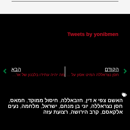
הטוויטר שלי
Tweets by yonibmen
הקודם
הבא
חסן נצראללה המיט אסון על תושבי לבנון
מה יהיה עתידו בלבנון של ארגון חזבאללה אחרי חיסול חסן נצראללה?
האשם צפי א דין
,
חזבאללה
,
חיסול ממוקד
,
חמאס
,
חסן נצראללה
,
יוני בן מנחם
,
ישראל
,
מלחמה
,
נעים
אלקאסם
,
קרב הירושה
,
רצועת עזה