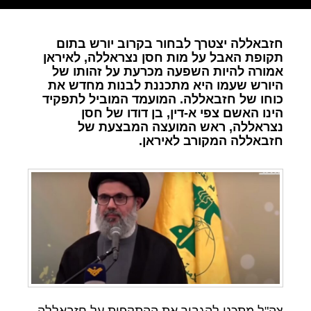
חזבאללה יצטרך לבחור בקרוב יורש בתום
תקופת האבל על מות חסן נצראללה, לאיראן
אמורה להיות השפעה מכרעת על זהותו של
היורש שעמו היא מתכננת לבנות מחדש את
כוחו של חזבאללה. המועמד המוביל לתפקיד
הינו האשם צפי א-דין, בן דודו של חסן
נצראללה, ראש המועצה המבצעת של
חזבאללה המקורב לאיראן.
צה"ל מתכנן להגביר את ההתקפות על חזבאללה