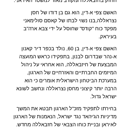
החזק בחזבאללה ומקורב מאוד למשטר האיראני.
האשם צפי א-דין, הוא גם בן דודו של חסן
נצראללה,בנו נשוי לבתו של קאסם סולימאני
מפקד כוח "קודס" שחוסל על ידי צבא ארה"ב
בעיראק.
האשם צפי א-דין, בן 60, נולד בכפר דיר קאנון
א-נהר שבדרום לבנון, בתפקידו כראש המועצה
המבצעת של חיזבאללה, הוא אחראי על ניהול
המיזמים החברתיים והאזרחיים של הארגון,
במערכת הביטחון הישראלית אומרים כי הוא
הרבה יותר קיצוני מחסן נצראללה ונחשב לשונא
ישראל גדול.
בחירתו לתפקיד מזכ"ל הארגון תבטא את המשך
מדיניות הג'יהאד נגד ישראל, הנאמנות של הארגון
לאיראן ובניית כוחו הצבאי של חזבאללה מחדש.