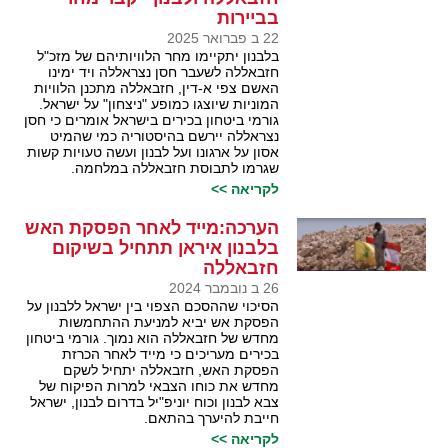
בביירות
22 ב פברואר 2025
בלבנון יתקיימו מחר הלוויותיהם של מזכ"ל
חזבאללה לשעבר חסן נצראללה ויד ימינו
האשם צפי א-דין, חזבאללה מתכנן הלוויות
המוניות שיוצגו כמופע "ניצחון" על ישראל.
גורמי ביטחון בכירים בישראל אומרים כי חסן
נצראללה יירשם בהיסטוריה כמי שהמיט
אסון על ארגונו ועל לבנון ועשה טעויות קשות
שגרמו לתבוסת חזבאללה במלחמה.
לקריאה >>
הערכה:מייד לאחר הפסקת האש
בלבנון איראן תתחיל בשיקום
חזבאללה
26 ב נובמבר 2024
הסיכוי שההסכם הצפוי בין ישראל ללבנון על
הפסקת אש יביא למניעת ההתחמשות
מחדש של חזבאללה הוא נמוך. גורמי ביטחון
בכירים מעריכים כי מייד לאחר הכרזת
הפסקת האש, חזבאללה יתחיל לשקם
מחדש את כוחו הצבאי למרות הפיקוח של
צבא לבנון וכוח יוניפ"יל בדרום לבנון, ישראל
חייבת להיערך בהתאם.
לקריאה >>