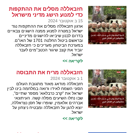
חזבאללה מסלים את ההתקפות
כדי למנוע הישג מדיני מישראל
15 ב אוקטובר 2024
ארגון חזבאללה מסלים את ההתקפות נגד
ישראל במטרה למנוע ממנה הישגים צבאיים
בדרום לבנון שיביאו להישגים מדיניים
ובראשם ביטול החלטה 1701 של האו"ם.
במערכת הביטחון מעריכים כי חזבאללה
יגביר את קצב שיגור הכטב"מים לעבר
ישראל.
לקריאה >>
חזבאללה מריח את התבוסה
1 ב אוקטובר 2024
חזבאללה מודאג מאוד מתגובת העולם
הסוני השמח לאידו ורואה במלחמה בינו לבין
ישראל את "קרב כרבלאא' מספר שתיים",
שבו נחלו השיעים מפלה קשה. העיתונאי
אברהים אלאמין, שופרו של חסן נצראללה,
יוצא להגן על חזבאללה ומבטיח ניצחון על
ישראל.
לקריאה >>