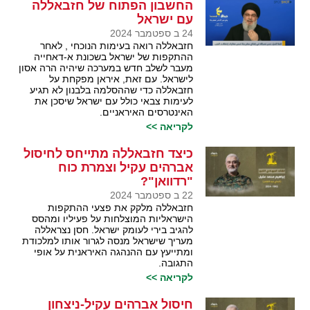
החשבון הפתוח של חזבאללה
עם ישראל
24 ב ספטמבר 2024
חזבאללה רואה בעימות הנוכחי , לאחר
ההתקפות של ישראל בשכונת א-דאחייה
מעבר לשלב חדש במערכה שיהיה הרה אסון
לישראל. עם זאת, איראן מפקחת על
חזבאללה כדי שההסלמה בלבנון לא תגיע
לעימות צבאי כולל עם ישראל שיסכן את
האינטרסים האיראניים.
לקריאה >>
כיצד חזבאללה מתייחס לחיסול
אברהים עקיל וצמרת כוח
"רדוואן"?
22 ב ספטמבר 2024
חזבאללה מלקק את פצעי ההתקפות
הישראליות המוצלחות על פעיליו ומהסס
להגיב בירי לעומק ישראל. חסן נצראללה
מעריך שישראל מנסה לגרור אותו למלכודת
ומתייעץ עם ההנהגה האיראנית על אופי
התגובה.
לקריאה >>
חיסול אברהים עקיל-ניצחון