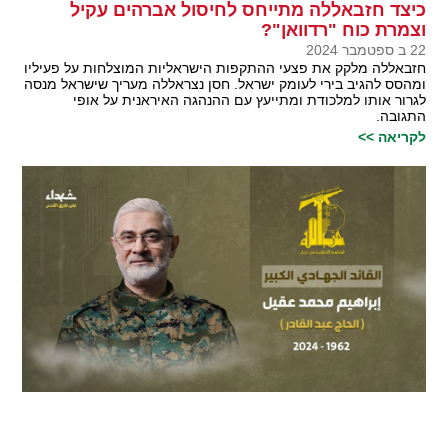
כיצד חזבאללה מתייחס לחיסול אברהים עקיל
וצמרת כוח "רדוואן"?
22 ב ספטמבר 2024
חזבאללה מלקק את פצעי ההתקפות הישראליות המוצלחות על פעיליו
ומהסס להגיב בירי לעומק ישראל. חסן נצראללה מעריך שישראל מנסה
לגרור אותו למלכודת ומתייעץ עם ההנהגה האיראנית על אופי
התגובה.
לקריאה >>