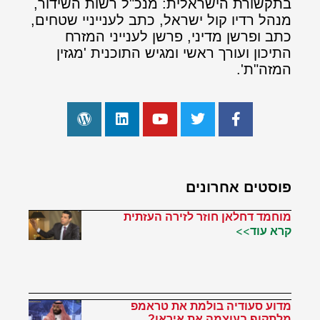
בתקשורת הישראלית: מנכ"ל רשות השידור,
מנהל רדיו קול ישראל, כתב לענייניי שטחים,
כתב ופרשן מדיני, פרשן לענייני המזרח
התיכון ועורך ראשי ומגיש התוכנית 'מגזין
המזה"ת'.
פוסטים אחרונים
מוחמד דחלאן חוזר לזירה העזתית
קרא עוד>>
מדוע סעודיה בולמת את טראמפ
מלתקוף בעוצמה את איראן?