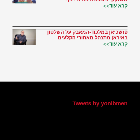
קרא עוד>>
פזשכיאן במלכוד-המאבק על השלטון
באיראן מתנהל מאחורי הקלעים
קרא עוד>>
הטוויטר שלי
Tweets by yonibmen