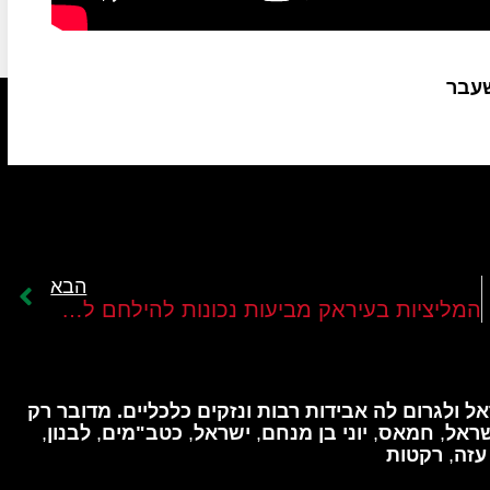
שעבר
הבא
המליציות בעיראק מביעות נכונות להילחם לצד חזבאללה בלבנון נגד כוחות צה"ל
 ולגרום לה אבידות רבות ונזקים כלכליים. מדובר רק
שראל
,
חמאס
,
יוני בן מנחם
,
ישראל
,
כטב"מים
,
לבנון
,
עזה
,
רקטות