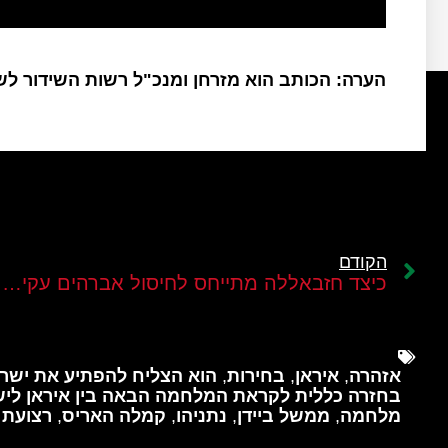
הערה: הכותב הוא מזרחן ומנכ"ל רשות השידור ל
הקודם
כיצד חזבאללה מתייחס לחיסול אברהים עקיל וצמרת כוח "רדוואן"?
אזהרה
,
איראן
,
בחירות
,
הוא הצליח להפתיע את ישראל
בחזרה כללית לקראת המלחמה הבאה בין איראן לי
מלחמה
,
ממשל ביידן
,
נתניהו
,
קמלה האריס
,
רצועת 